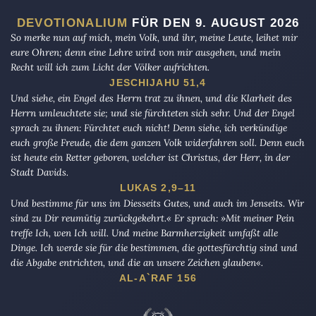
DEVOTIONALIUM
FÜR DEN 9. AUGUST 2026
So merke nun auf mich, mein Volk, und ihr, meine Leute, leihet mir
eure Ohren; denn eine Lehre wird von mir ausgehen, und mein
Recht will ich zum Licht der Völker aufrichten.
JESCHIJAHU 51,4
Und siehe, ein Engel des Herrn trat zu ihnen, und die Klarheit des
Herrn umleuchtete sie; und sie fürchteten sich sehr. Und der Engel
sprach zu ihnen: Fürchtet euch nicht! Denn siehe, ich verkündige
euch große Freude, die dem ganzen Volk widerfahren soll. Denn euch
ist heute ein Retter geboren, welcher ist Christus, der Herr, in der
Stadt Davids.
LUKAS 2,9–11
Und bestimme für uns im Diesseits Gutes, und auch im Jenseits. Wir
sind zu Dir reumütig zurückgekehrt.« Er sprach: »Mit meiner Pein
treffe Ich, wen Ich will. Und meine Barmherzigkeit umfaßt alle
Dinge. Ich werde sie für die bestimmen, die gottesfürchtig sind und
die Abgabe entrichten, und die an unsere Zeichen glauben«.
AL-A`RAF 156