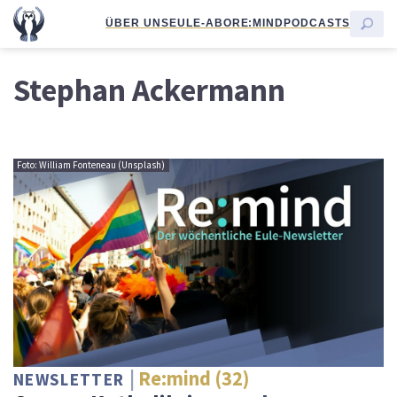
ÜBER UNS
EULE-ABO
RE:MIND
PODCASTS
Stephan Ackermann
Foto: William Fonteneau (Unsplash)
Re:mind (32)
NEWSLETTER