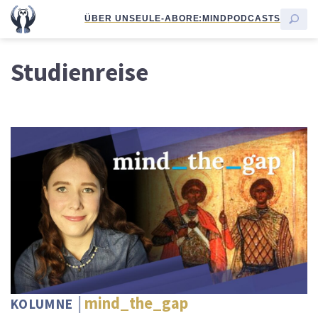
ÜBER UNS
EULE-ABO
RE:MIND
PODCASTS
Studienreise
mind_the_gap
KOLUMNE