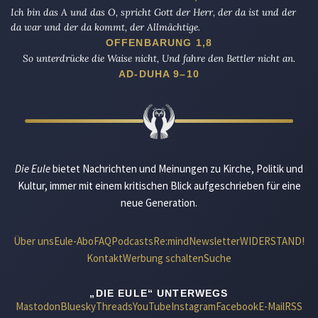
Ich bin das A und das O, spricht Gott der Herr, der da ist und der
da war und der da kommt, der Allmächtige.
OFFENBARUNG 1,8
So unterdrücke die Waise nicht, Und fahre den Bettler nicht an.
AD-DUHA 9–10
Die Eule
bietet Nachrichten und Meinungen zu Kirche, Politik und
Kultur, immer mit einem kritischen Blick aufgeschrieben für eine
neue Generation.
Über uns
Eule-Abo
FAQ
Podcasts
Re:mind
Newsletter
WIDERSTAND!
Kontakt
Werbung schalten
Suche
„DIE EULE“ UNTERWEGS
Mastodon
Bluesky
Threads
YouTube
Instagram
Facebook
E-Mail
RSS