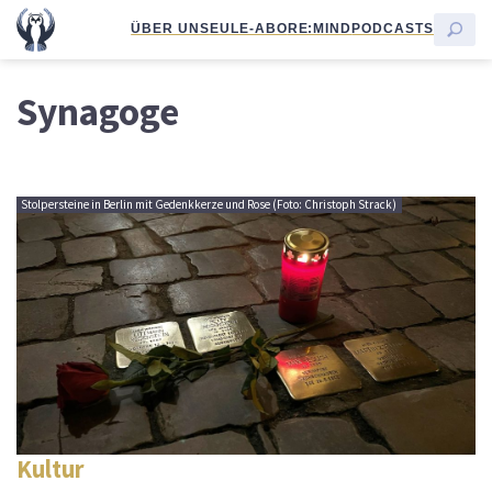
ÜBER UNS
EULE-ABO
RE:MIND
PODCASTS
Synagoge
Stolpersteine in Berlin mit Gedenkkerze und Rose (Foto: Christoph Strack)
Kultur