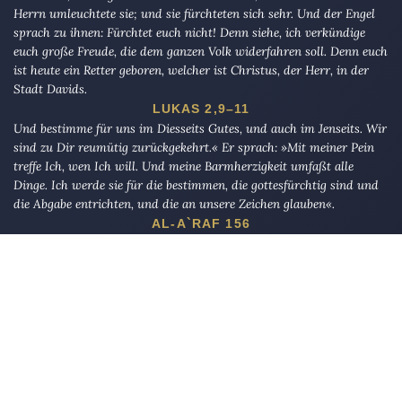
Herrn umleuchtete sie; und sie fürchteten sich sehr. Und der Engel
sprach zu ihnen: Fürchtet euch nicht! Denn siehe, ich verkündige
euch große Freude, die dem ganzen Volk widerfahren soll. Denn euch
ist heute ein Retter geboren, welcher ist Christus, der Herr, in der
Stadt Davids.
LUKAS 2,9–11
Und bestimme für uns im Diesseits Gutes, und auch im Jenseits. Wir
sind zu Dir reumütig zurückgekehrt.« Er sprach: »Mit meiner Pein
treffe Ich, wen Ich will. Und meine Barmherzigkeit umfaßt alle
Dinge. Ich werde sie für die bestimmen, die gottesfürchtig sind und
die Abgabe entrichten, und die an unsere Zeichen glauben«.
AL-A`RAF 156
Die Eule
bietet Nachrichten und Meinungen zu Kirche, Politik und
Kultur, immer mit einem kritischen Blick aufgeschrieben für eine
neue Generation.