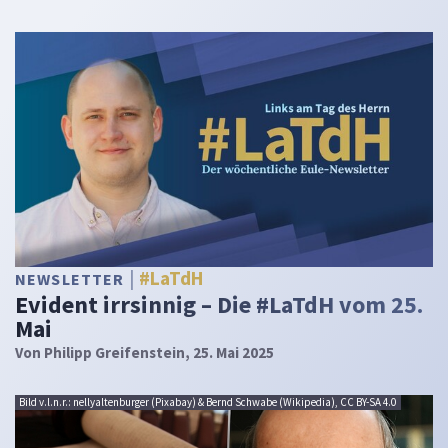
#LaTdH
NEWSLETTER
Evident irrsinnig – Die #LaTdH vom 25.
Mai
Von
Philipp Greifenstein
, 25. Mai 2025
Bild v.l.n.r.: nellyaltenburger (Pixabay) & Bernd Schwabe (Wikipedia), CC BY-SA 4.0