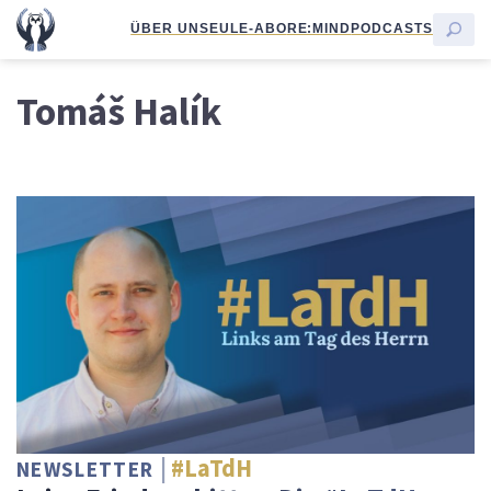
ÜBER UNS
EULE-ABO
RE:MIND
PODCASTS
Tomáš Halík
#LaTdH
NEWSLETTER