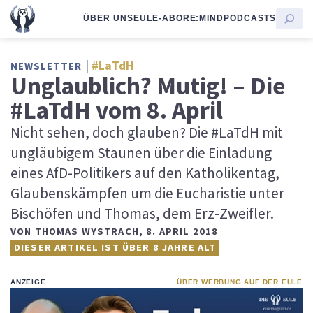
ÜBER UNS
EULE-ABO
RE:MIND
PODCASTS
#LaTdH
NEWSLETTER
Unglaublich? Mutig! – Die
#LaTdH vom 8. April
Nicht sehen, doch glauben? Die #LaTdH mit
ungläubigem Staunen über die Einladung
eines AfD-Politikers auf den Katholikentag,
Glaubenskämpfen um die Eucharistie unter
Bischöfen und Thomas, dem Erz-Zweifler.
VON
THOMAS WYSTRACH
,
8. APRIL 2018
DIESER ARTIKEL IST ÜBER 8 JAHRE ALT
ANZEIGE
ÜBER WERBUNG AUF DER EULE