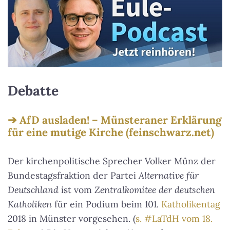
Debatte
AfD ausladen! – Münsteraner Erklärung
für eine mutige Kirche (feinschwarz.net)
Der kirchenpolitische Sprecher Volker Münz der
Bundestagsfraktion der Partei
Alternative für
Deutschland
ist vom
Zentralkomitee der deutschen
Katholiken
für ein Podium beim 101.
Katholikentag
2018 in Münster vorgesehen. (
s. #LaTdH vom 18.