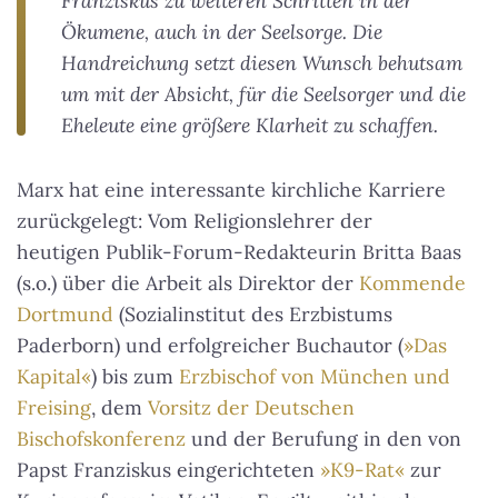
Franziskus zu weiteren Schritten in der
Ökumene, auch in der Seelsorge. Die
Handreichung setzt diesen Wunsch behutsam
um mit der Absicht, für die Seelsorger und die
Eheleute eine größere Klarheit zu schaffen.
Marx hat eine interessante kirchliche Karriere
zurückgelegt: Vom Religionslehrer der
heutigen Publik-Forum-Redakteurin Britta Baas
(s.o.) über die Arbeit als Direktor der
Kommende
Dortmund
(Sozialinstitut des Erzbistums
Paderborn) und erfolgreicher Buchautor (
»Das
Kapital«
) bis zum
Erzbischof von München und
Freising
, dem
Vorsitz der Deutschen
Bischofskonferenz
und der Berufung in den von
Papst Franziskus eingerichteten
»K9-Rat«
zur