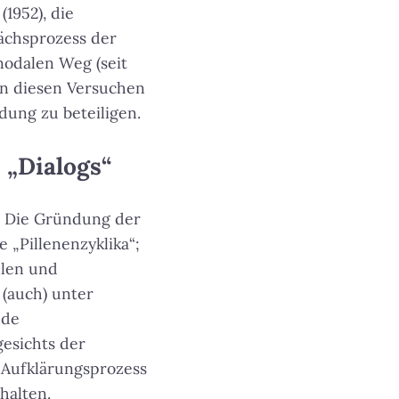
1952), die
ächsprozess der
nodalen Weg (seit
an diesen Versuchen
ldung zu beteiligen.
 „Dialogs“
en: Die Gründung der
 „Pillenenzyklika“;
llen und
 (auch) unter
nde
esichts der
Aufklärungsprozess
halten.