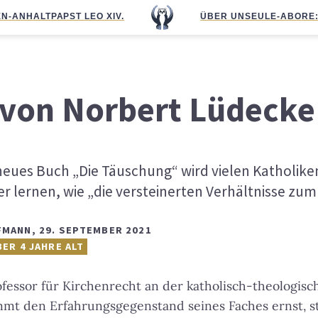
N-ANHALT
PAPST LEO XIV.
ÜBER UNS
EULE-ABO
RE
 von Norbert Lüdecke
eues Buch „Die Täuschung“ wird vielen Katholiken
r lernen, wie „die versteinerten Verhältnisse zu
FMANN
,
29. SEPTEMBER 2021
BER 4 JAHRE ALT
fessor für Kirchenrecht an der katholisch-theologisc
mmt den Erfahrungsgegenstand seines Faches ernst, st