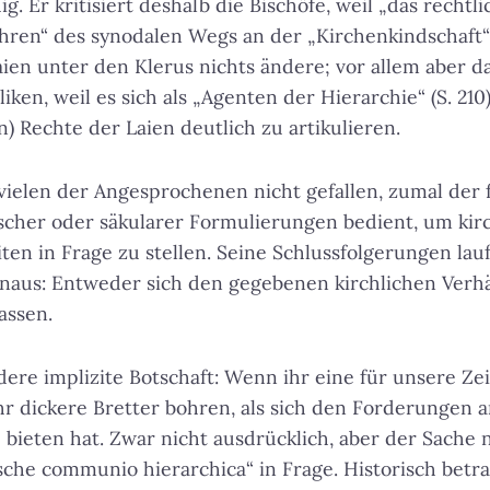
 Er kritisiert deshalb die Bischöfe, weil „das rechtl
hren“ des synodalen Wegs an der „Kirchenkindschaft“ (S
en unter den Klerus nichts ändere; vor allem aber d
ken, weil es sich als „Agenten der Hierarchie“ (S. 210
n) Rechte der Laien deutlich zu artikulieren.
ielen der Angesprochenen nicht gefallen, zumal der 
ischer oder säkularer Formulierungen bedient, um kir
iten in Frage zu stellen. Seine Schlussfolgerungen la
hinaus: Entweder sich den gegebenen kirchlichen Verh
assen.
ndere implizite Botschaft: Wenn ihr eine für unsere Ze
ihr dickere Bretter bohren, als sich den Forderungen a
 bieten hat. Zwar nicht ausdrücklich, aber der Sache 
sche communio hierarchica“ in Frage. Historisch betrac