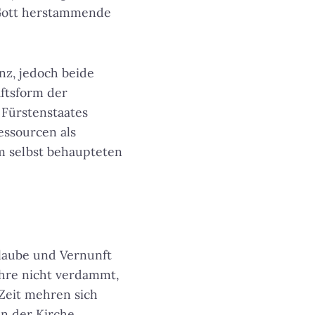
n Gott herstammende
nz, jedoch beide
ftsform der
 Fürstenstaates
essourcen als
em selbst behaupteten
Glaube und Vernunft
hre nicht verdammt,
 Zeit mehren sich
in der Kirche