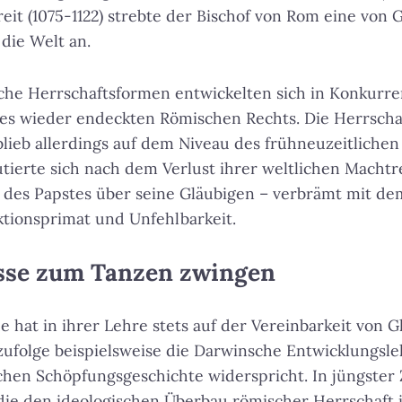
reit (1075-1122) strebte der Bischof von Rom eine vo
die Welt an.
iche Herrschaftsformen entwickelten sich in Konkurre
des wieder endeckten Römischen Rechts. Die Herrscha
blieb allerdings auf dem Niveau des frühneuzeitlichen
tierte sich nach dem Verlust ihrer weltlichen Machtr
t des Papstes über seine Gläubigen – verbrämt mit d
ktionsprimat und Unfehlbarkeit.
isse zum Tanzen zwingen
he hat in ihrer Lehre stets auf der Vereinbarkeit von 
ufolge beispielsweise die Darwinsche Entwicklungsle
schen Schöpfungsgeschichte widerspricht. In jüngster
 die den ideologischen Überbau römischer Herrschaft 