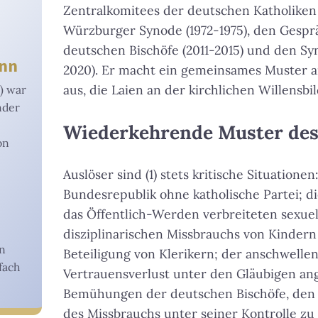
Zentralkomitees der deutschen Katholiken (
Würzburger Synode (1972-1975), den Gespr
deutschen Bischöfe (2011-2015) und den Sy
ann
2020). Er macht ein gemeinsames Muster 
aus, die Laien an der kirchlichen Willensbi
) war
nder
Wiederkehrende Muster des
on
Auslöser sind (1) stets kritische Situation
Bundesrepublik ohne katholische Partei; die
das Öffentlich-Werden verbreiteten sexue
disziplinarischen Missbrauchs von Kindern
in
Beteiligung von Klerikern; der anschwelle
fach
Vertrauensverlust unter den Gläubigen ang
Bemühungen der deutschen Bischöfe, den 
des Missbrauchs unter seiner Kontrolle zu 