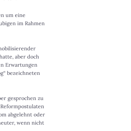
en um eine
äubigen im Rahmen
obilisierender
hatte, aber doch
ken Erwartungen
log“ bezeichneten
ber gesprochen zu
n Reformpostulaten
Rom abgelehnt oder
neuter, wenn nicht