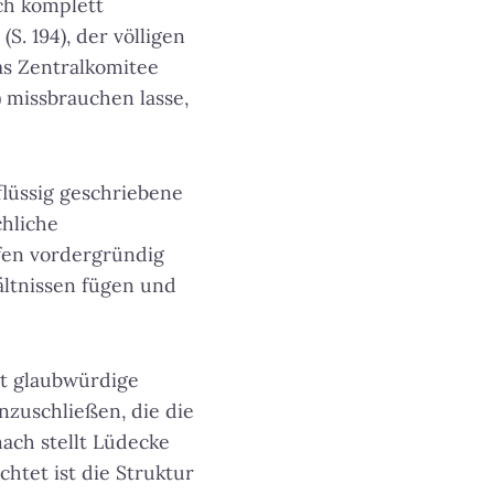
ich komplett
. 194), der völligen
as Zentralkomitee
) missbrauchen lasse,
flüssig geschriebene
chliche
ufen vordergründig
ältnissen fügen und
it glaubwürdige
nzuschließen, die die
nach stellt Lüdecke
htet ist die Struktur