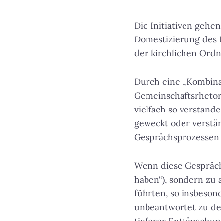
Die Initiativen gehe
Domestizierung des 
der kirchlichen Ordn
Durch eine „Kombina
Gemeinschaftsrhetori
vielfach so verstand
geweckt oder verstärk
Gesprächsprozessen 
Wenn diese Gespräche
haben“), sondern zu
führten, so insbeso
unbeantwortet zu den
tieferer Enttäuschun