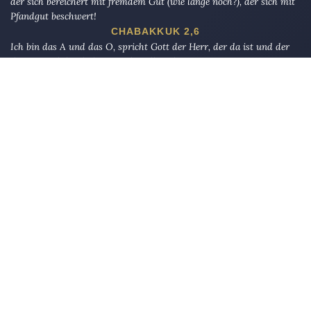
der sich bereichert mit fremdem Gut (wie lange noch?), der sich mit
Pfandgut beschwert!
CHABAKKUK 2,6
Ich bin das A und das O, spricht Gott der Herr, der da ist und der
da war und der da kommt, der Allmächtige.
OFFENBARUNG 1,8
So unterdrücke die Waise nicht, Und fahre den Bettler nicht an.
AD-DUHA 9–10
Die Eule
bietet Nachrichten und Meinungen zu Kirche, Politik und
Kultur, immer mit einem kritischen Blick aufgeschrieben für eine
neue Generation.
Über uns
Eule-Abo
FAQ
Podcasts
Re:mind
Newsletter
WIDERSTAND!
Kontakt
Werbung schalten
Suche