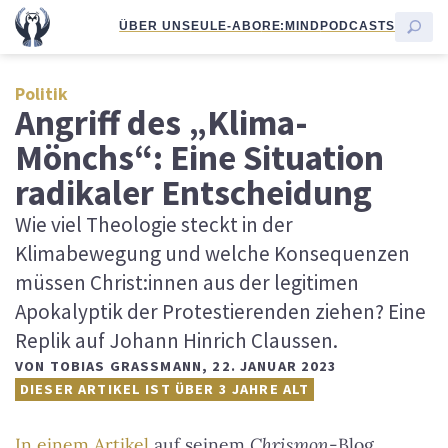
ÜBER UNS
EULE-ABO
RE:MIND
PODCASTS
Politik
Angriff des „Klima-
Mönchs“: Eine Situation
radikaler Entscheidung
Wie viel Theologie steckt in der
Klimabewegung und welche Konsequenzen
müssen Christ:innen aus der legitimen
Apokalyptik der Protestierenden ziehen? Eine
Replik auf Johann Hinrich Claussen.
VON
TOBIAS GRASSMANN
,
22. JANUAR 2023
DIESER ARTIKEL IST ÜBER 3 JAHRE ALT
In einem Artikel
auf seinem
Chrismon
-Blog