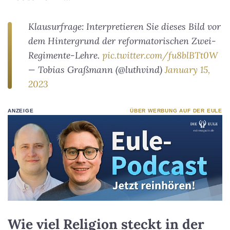
Klausurfrage: Interpretieren Sie dieses Bild vor
dem Hintergrund der reformatorischen Zwei-
Regimente-Lehre.
pic.twitter.com/fu8blBTt0W
— Tobias Graßmann (@luthvind)
January 15,
2023
ANZEIGE
ÜBER WERBUNG AUF DER EULE
Wie viel Religion steckt in der