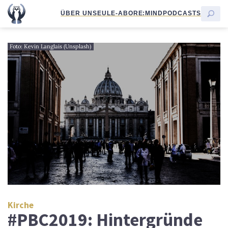
ÜBER UNS
EULE-ABO
RE:MIND
PODCASTS
Foto: Kevin Langlais (Unsplash)
Kirche
#PBC2019: Hintergründe