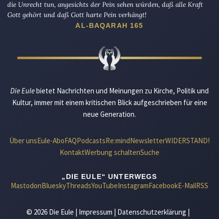
die Unrecht tun, angesichts der Pein sehen würden, daß alle Kraft
Gott gehört und daß Gott harte Pein verhängt!
AL-BAQARAH 165
Die Eule
bietet Nachrichten und Meinungen zu Kirche, Politik und
Kultur, immer mit einem kritischen Blick aufgeschrieben für eine
neue Generation.
Über uns
Eule-Abo
FAQ
Podcasts
Re:mind
Newsletter
WIDERSTAND!
Kontakt
Werbung schalten
Suche
„DIE EULE“ UNTERWEGS
Mastodon
Bluesky
Threads
YouTube
Instagram
Facebook
E-Mail
RSS
© 2026 Die Eule |
Impressum
|
Datenschutzerklärung
|