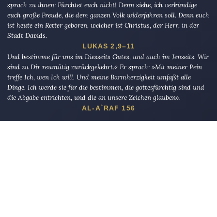
sprach zu ihnen: Fürchtet euch nicht! Denn siehe, ich verkündige
euch große Freude, die dem ganzen Volk widerfahren soll. Denn euch
ist heute ein Retter geboren, welcher ist Christus, der Herr, in der
Stadt Davids.
LUKAS 2,9–11
Und bestimme für uns im Diesseits Gutes, und auch im Jenseits. Wir
sind zu Dir reumütig zurückgekehrt.« Er sprach: »Mit meiner Pein
treffe Ich, wen Ich will. Und meine Barmherzigkeit umfaßt alle
Dinge. Ich werde sie für die bestimmen, die gottesfürchtig sind und
die Abgabe entrichten, und die an unsere Zeichen glauben«.
AL-A`RAF 156
Die Eule
bietet Nachrichten und Meinungen zu Kirche, Politik und
Kultur, immer mit einem kritischen Blick aufgeschrieben für eine
neue Generation.