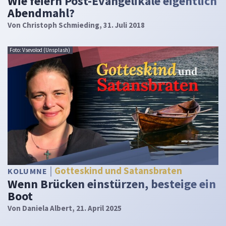
Wie feiern Post-Evangelikale eigentlich
Abendmahl?
Von
Christoph Schmieding
, 31. Juli 2018
Foto: Vsevolod (Unsplash)
Gotteskind und Satansbraten
KOLUMNE
Wenn Brücken einstürzen, besteige ein
Boot
Von
Daniela Albert
, 21. April 2025