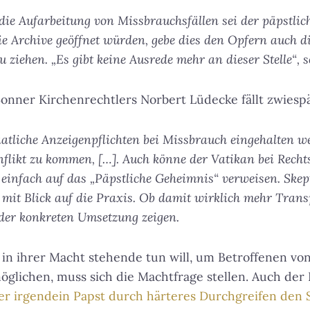
 die Aufarbeitung von Missbrauchsfällen sei der päpstlic
 Archive geöffnet würden, gebe dies den Opfern auch di
u ziehen. „Es gibt keine Ausrede mehr an dieser Stelle“, 
nner Kirchenrechtlers Norbert Lüdecke fällt zwiespäl
aatliche Anzeigenpflichten bei Missbrauch eingehalten 
nflikt zu kommen, […]. Auch könne der Vatikan bei Recht
einfach auf das „Päpstliche Geheimnis“ verweisen. Skept
 mit Blick auf die Praxis. Ob damit wirklich mehr Trans
 der konkreten Umsetzung zeigen.
es in ihrer Macht stehende tun will, um Betroffenen v
öglichen, muss sich die Machtfrage stellen. Auch der
der irgendein Papst durch härteres Durchgreifen den