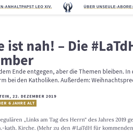
N-ANHALT
PAPST LEO XIV.
ÜBER UNS
EULE-ABO
RE
 ist nah! – Die #LaT
ember
h dem Ende entgegen, aber die Themen bleiben. In 
rm bei den Katholiken. Außerdem: Weihnachtspre
TEIN
,
22. DEZEMBER 2019
BER 6 JAHRE ALT
regulären „Links am Tag des Herrn“ des Jahres 2019 ge
m.-kath. Kirche. (Mehr zu den #LaTdH für kommende