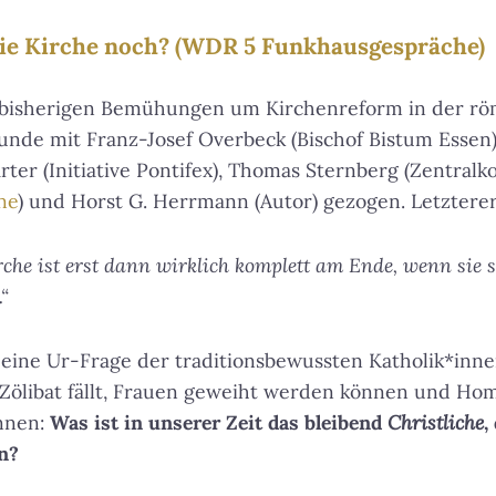
ie Kirche noch? (WDR 5 Funkhausgespräche)
r bisherigen Bemühungen um Kirchenreform in der röm
unde mit Franz-Josef Overbeck (Bischof Bistum Essen)
arter (Initiative Pontifex), Thomas Sternberg (Zentral
ne
) und Horst G. Herrmann (Autor) gezogen. Letzterer
rche ist erst dann wirklich komplett am Ende, wenn sie s
.“
r eine Ur-Frage der traditionsbewussten Katholik*innen
 Zölibat fällt, Frauen geweiht werden können und Ho
innen:
Was ist in unserer Zeit das bleibend
Christliche
,
n?