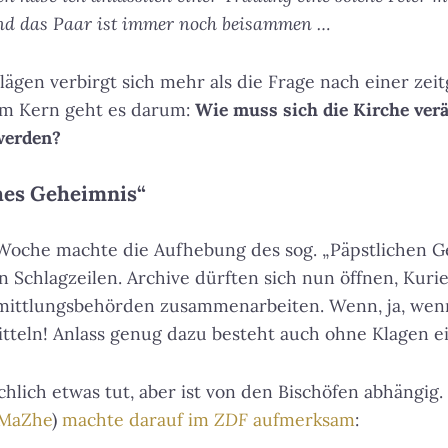
Und das Paar ist immer noch beisammen …
lägen verbirgt sich mehr als die Frage nach einer z
 Im Kern geht es darum:
Wie muss sich die Kirche ver
werden?
ches Geheimnis“
Woche machte die Aufhebung des sog. „Päpstlichen G
 Schlagzeilen. Archive dürften sich nun öffnen, Kuri
mittlungsbehörden zusammenarbeiten. Wenn, ja, wenn 
teln! Anlass genug dazu besteht auch ohne Klagen ei
chlich etwas tut, aber ist von den Bischöfen abhängig.
MaZhe
)
machte darauf im
ZDF
aufmerksam
: