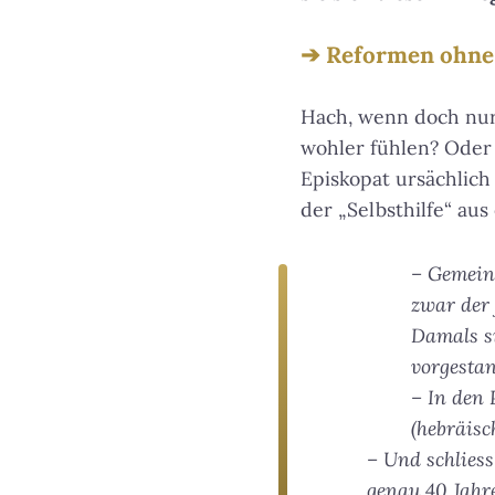
Reformen ohne 
Hach, wenn doch nur 
wohler fühlen? Oder
Episkopat ursächlich 
der „Selbsthilfe“ au
– Gemeind
zwar der 
Damals si
vorgesta
– In den 
(hebräisc
– Und schliess
genau 40 Jahre