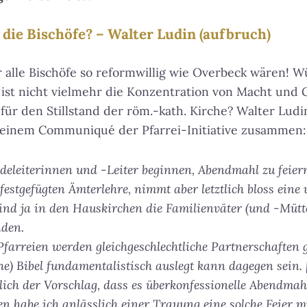
die Bischöfe? – Walter Ludin (aufbruch)
alle Bischöfe so reformwillig wie Overbeck wären! W
 ist nicht vielmehr die Konzentration von Macht und
für den Stillstand der röm.-kath. Kirche? Walter Ludin
s einem Communiqué der Pfarrei-Initiative zusammen:
eleiterinnen und -Leiter beginnen, Abendmahl zu feiern
festgefügten Ämterlehre, nimmt aber letztlich bloss eine 
nd ja in den Hauskirchen die Familienväter (und -Mütt
nden.
Pfarreien werden gleichgeschlechtliche Partnerschaften 
he) Bibel fundamentalistisch auslegt kann dagegen sein. 
lich der Vorschlag, dass es überkonfessionelle Abendmahl
n habe ich anlässlich einer Trauung eine solche Feier mi