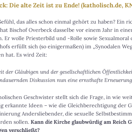
k: Die alte Zeit ist zu Ende! (katholisch.de, K
efühl, das alles schon einmal gehört zu haben? Ein ri
 hat Bischof Overbeck dasselbe vor einem Jahr in ein
. Er wolle Priesterbild und -Rolle sowie Sexualmoral 
ofs erfüllt sich (so einigermaßen) im „Synodalen Weg
n hat. Es wird Zeit:
it der Gläubigen und der gesellschaftlichen Öffentlichke
andauernden Diskussion nun eine ernsthafte Erneuerung 
holischen Geschwister stellt sich die Frage, in wie wei
htig erkannte Ideen – wie die Gleichberechtigung der G
nierung Andersliebender, die sexuelle Selbstbestimm
rden sollen.
Kann
die
Kirche glaubwürdig am Reich G
egen verschließt?