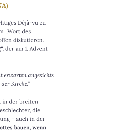
NA)
chtiges Déjà-vu zu
em „Wort des
offen diskutieren.
“, der am 1. Advent
it erwarten angesichts
der Kirche.“
t in der breiten
eschlechter, die
ung – auch in der
ottes bauen, wenn