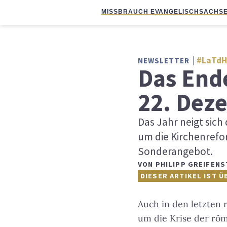
MISSBRAUCH EVANGELISCH
SACHSE
#LaTdH
NEWSLETTER
Das Ende
22. Dez
Das Jahr neigt sic
um die Kirchenrefo
Sonderangebot.
VON
PHILIPP GREIFENS
DIESER ARTIKEL IST Ü
Auch in den letzten 
um die Krise der rö