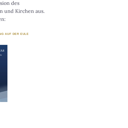
ssion des
en und Kirchen aus.
en:
NG AUF DER EULE