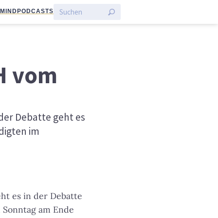
:MIND
PODCASTS
dH vom
der Debatte geht es
digten im
ht es in der Debatte
n Sonntag am Ende