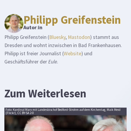
Philipp Greifenstein
Autor
:
in
Philipp Greifenstein (
Bluesky
,
Mastodon
) stammt aus
Dresden und wohnt inzwischen in Bad Frankenhausen.
Philipp ist freier Journalist (
Website
) und
Geschäftsführer der
Eule
.
Zum Weiterlesen
Foto: Kardinal Marx mit Landesbischof Bedford-Strohm auf dem Kirchentag, Maik Meid
(Flickr), CC BY-SA 2-0