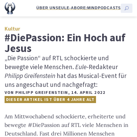
ÜBER UNS
EULE-ABO
RE:MIND
PODCASTS
Kultur
#DiePassion: Ein Hoch auf
Jesus
„Die Passion“ auf RTL schockierte und
bewegte viele Menschen.
Eule
-Redakteur
Philipp Greifenstein
hat das Musical-Event für
uns angeschaut und nachgefragt:
VON
PHILIPP GREIFENSTEIN
,
14. APRIL 2022
DIESER ARTIKEL IST ÜBER 4 JAHRE ALT
Am Mittwochabend schockierte, erheiterte und
bewegte #DiePassion auf RTL viele Menschen in
Deutschland. Fast drei Millionen Menschen