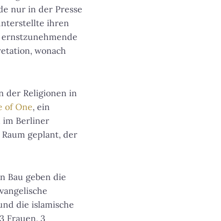
de nur in der Presse
nterstellte ihren
ne ernstzunehmende
retation, wonach
 der Religionen in
 of One
, ein
 im Berliner
r Raum geplant, der
n Bau geben die
evangelische
und die islamische
3 Frauen, 3