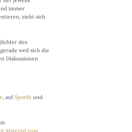
 der jeweils
 und immer
ntieren, zieht sich
lichter des
 gerade weil sich die
en Diskussionen
te
, auf
Spotify
und
om
it Material zum