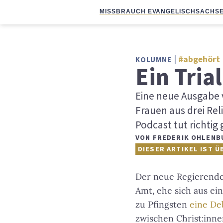
MISSBRAUCH EVANGELISCH
SACHSE
#abgehört
KOLUMNE
Ein Tria
Eine neue Ausgabe 
Frauen aus drei Rel
Podcast tut richtig 
VON
FREDERIK OHLENB
DIESER ARTIKEL IST Ü
Der neue Regierende
Amt, ehe sich aus ei
zu Pfingsten
eine De
zwischen Christ:inn