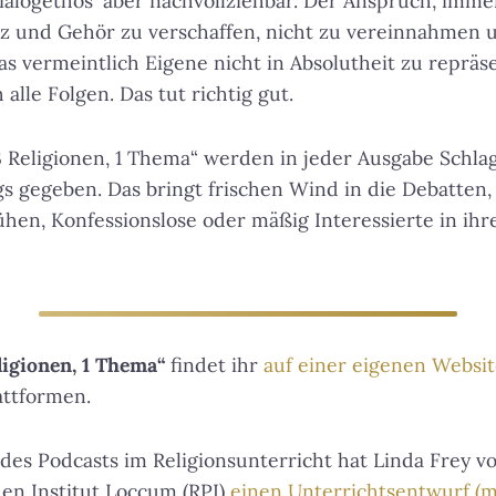
ialogethos‘ aber nachvollziehbar. Der Anspruch, immer
z und Gehör zu verschaffen, nicht zu vereinnahmen
 vermeintlich Eigene nicht in Absolutheit zu repräse
 alle Folgen. Das tut richtig gut.
 3 Religionen, 1 Thema“ werden in jeder Ausgabe Schlag
gs gegeben. Das bringt frischen Wind in die Debatten,
en, Konfessionslose oder mäßig Interessierte in ihr
ligionen, 1 Thema“
findet ihr
auf einer eigenen Websi
attformen.
es Podcasts im Religionsunterricht hat Linda Frey v
en Institut Loccum (RPI)
einen Unterrichtsentwurf (m