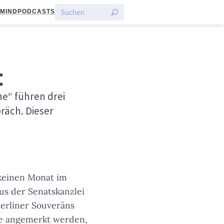
:MIND
PODCASTS
t
e“ führen drei
räch. Dieser
 keinen Monat im
us der Senatskanzlei
Berliner Souveräns
se angemerkt werden,