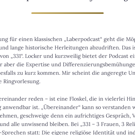
ng für einen klassischen „Laberpodcast“ geht die Mögl
und lange historische Herleitungen abzudriften. Das i
von „331“.
Locker und kurzweilig bietet der Podcast e
der aber die Expertise und Differenzierungsbemühung
sfalls zu kurz kommen. Mir scheint die angeregte Un
e Ringvorlesung.
reinander reden – ist eine Floskel, die in vielerlei Hi
og anwendbar ist. „Übereinander“ kann so verstanden 
hmen, geschweige denn ein aufrichtiges Gespräch, V
d alle unwissend bleiben. Bei „331 – 3 Frauen, 3 Rel
Sprechen statt: Die eigene religiöse Identität und ind