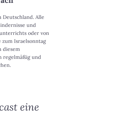
räch
 Deutschland. Alle
Hindernisse und
unterrichts oder von
e zum Israelsonntag
in diesem
n regelmäßig und
chen.
cast eine