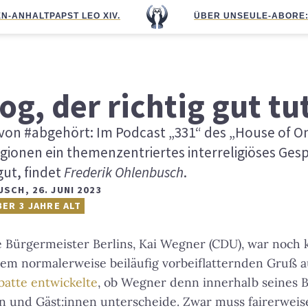
N-ANHALT
PAPST LEO XIV.
ÜBER UNS
EULE-ABO
RE
log, der richtig gut tu
von #abgehört: Im Podcast „331“ des „House of On
igionen ein themenzentriertes interreligiöses Gesp
gut, findet
Frederik Ohlenbusch
.
USCH
,
26. JUNI 2023
BER 3 JAHRE ALT
 Bürgermeister Berlins, Kai Wegner (CDU), war noch
nem normalerweise beiläufig vorbeiflatternden Gruß a
batte entwickelte
, ob Wegner denn innerhalb seines 
en und Gäst:innen unterscheide. Zwar muss fairerwei