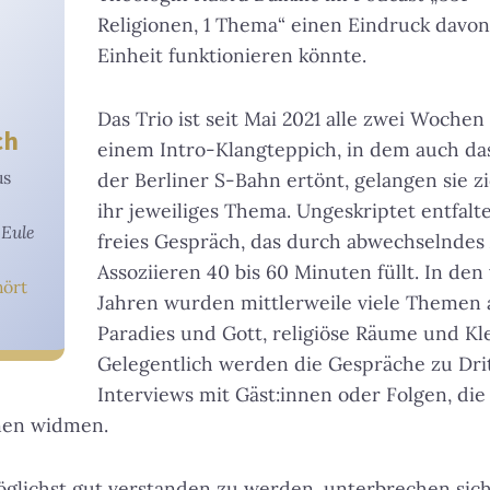
Religionen, 1 Thema“ einen Eindruck davon, 
Einheit funktionieren könnte.
Das Trio ist seit Mai 2021 alle zwei Woche
ch
einem Intro-Klangteppich, in dem auch d
us
der Berliner S-Bahn ertönt, gelangen sie zi
ihr jeweiliges Thema. Ungeskriptet entfalte
r
Eule
freies Gespräch, das durch abwechselndes
Assoziieren 40 bis 60 Minuten füllt. In de
hört
Jahren wurden mittlerweile viele Themen 
Paradies und Gott, religiöse Räume und Kl
Gelegentlich werden die Gespräche zu Dri
Interviews mit Gäst:innen oder Folgen, die
nen widmen.
glichst gut verstanden zu werden, unterbrechen sich