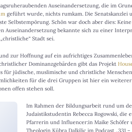
rtagsruheraubenden Auseinandersetzung, die im Grun
um
geführt wurde, nichts rumkam. Die Senatskanzlei u
sste Selbstempörung. Schön war doch aber dies: Kei
hen Auseinandersetzung bekannte sich zu einer Interp
„christliche“ Stadt sei.
und zur Hoffnung auf ein aufrichtiges Zusammenleben
 christlicher Dominanzgebärden gibt das Projekt
House
 für jüdische, muslimische und christliche Menschen
ichkeiten für die drei Gruppen ist hier ein weitere
nen offen stehen soll.
Im Rahmen der Bildungsarbeit rund um de
Judaistikstudentin Rebecca Rogowski, die 
Pfarrerin und Influencer:in Maike Schöfer 
Theologin Kübra Dalkilic im Podcast „331 – 