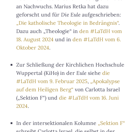
an Nachwuchs. Marius Retka hat dazu
geforscht und für
Die Eule
aufgeschrieben:
„Die katholische Theologie in Bedrängnis“
.
Dazu auch „Theologie“ in
den #LaTdH vom
18. August 2024
und in
den #LaTdH vom 6.
Oktober 2024
.
Zur Schließung der Kirchlichen Hochschule
Wuppertal (KiHo) in der
Eule
siehe
die
#LaTdH vom 9. Februar 2025
,
„Apokalypse
auf dem Heiligen Berg“
von Carlotta Israel
(„Sektion F“) und
die #LaTdH vom 16. Juni
2024
.
In der intersektionalen Kolumne
„Sektion F“
schreibt Carlotta Israel, die selbst in der