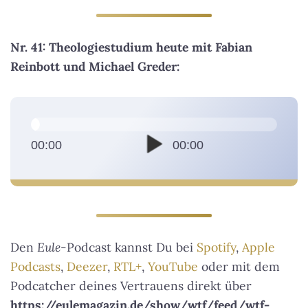
Nr. 41: Theologiestudium heute mit Fabian
Reinbott und Michael Greder:
A
u
d
00:00
00:00
i
o
-
P
l
Den
Eule
-Podcast kannst Du bei
Spotify
,
Apple
a
Podcasts
,
Deezer
,
RTL+
,
YouTube
oder mit dem
y
Podcatcher deines Vertrauens direkt über
e
https://eulemagazin.de/show/wtf/feed/wtf-