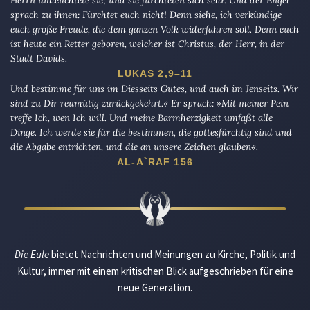
Herrn umleuchtete sie; und sie fürchteten sich sehr. Und der Engel
sprach zu ihnen: Fürchtet euch nicht! Denn siehe, ich verkündige
euch große Freude, die dem ganzen Volk widerfahren soll. Denn euch
ist heute ein Retter geboren, welcher ist Christus, der Herr, in der
Stadt Davids.
LUKAS 2,9–11
Und bestimme für uns im Diesseits Gutes, und auch im Jenseits. Wir
sind zu Dir reumütig zurückgekehrt.« Er sprach: »Mit meiner Pein
treffe Ich, wen Ich will. Und meine Barmherzigkeit umfaßt alle
Dinge. Ich werde sie für die bestimmen, die gottesfürchtig sind und
die Abgabe entrichten, und die an unsere Zeichen glauben«.
AL-A`RAF 156
Die Eule
bietet Nachrichten und Meinungen zu Kirche, Politik und
Kultur, immer mit einem kritischen Blick aufgeschrieben für eine
neue Generation.