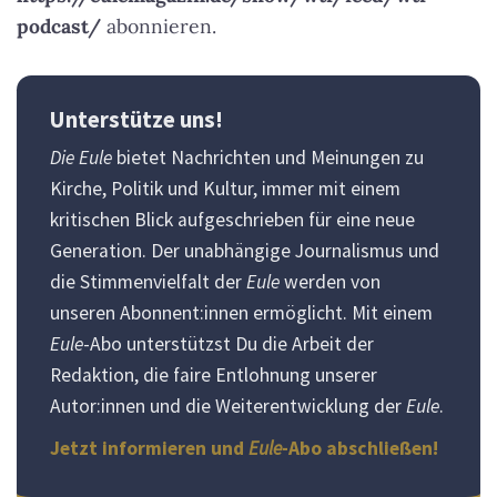
r
podcast/
abonnieren.
Unterstütze uns!
Die Eule
bietet Nachrichten und Meinungen zu
Kirche, Politik und Kultur, immer mit einem
kritischen Blick aufgeschrieben für eine neue
Generation. Der unabhängige Journalismus und
die Stimmenvielfalt der
Eule
werden von
unseren Abonnent:innen ermöglicht. Mit einem
Eule
-Abo unterstützst Du die Arbeit der
Redaktion, die faire Entlohnung unserer
Autor:innen und die Weiterentwicklung der
Eule
.
Jetzt informieren und
Eule
-Abo abschließen!