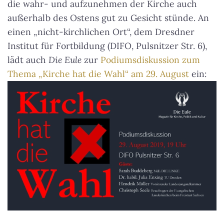
die wahr- und aufzunehmen der Kirche auch
außerhalb des Ostens gut zu Gesicht stünde. An
einen „nicht-kirchlichen Ort“, dem Dresdner
Institut für Fortbildung (DIFO, Pulsnitzer Str. 6),
lädt auch
Die Eule
zur
Podiumsdiskussion zum
Thema „Kirche hat die Wahl“ am 29. August
ein: