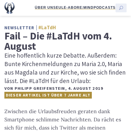
ÜBER UNS
EULE-ABO
RE:MIND
PODCASTS
#LaTdH
NEWSLETTER
Fail – Die #LaTdH vom 4.
August
Eine hoffentlich kurze Debatte. Außerdem:
Bunte Kirchenmeldungen zu Maria 2.0, Maria
aus Magdala und zur Kirche, wo sie sich finden
lässt. Die #LaTdH für den Urlaub:
VON
PHILIPP GREIFENSTEIN
,
4. AUGUST 2019
DIESER ARTIKEL IST ÜBER 7 JAHRE ALT
Zwischen die Urlaubsfreuden geraten dank
Smartphone schlimme Nachrichten. Da rächt es
sich für mich, dass ich Twitter als meinen