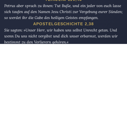
Petrus aber sprach zu ihnen: Tut Buße, und ein jeder von euch lasse
sich taufen auf den Namen Jesu Christi zur Vergebung eurer Sünden;
so werdet ihr die Gabe des heiligen Geistes empfangen.
APOSTELGESCHICHTE 2,38
Sie sagten: »Unser Herr, wir haben uns selbst Unrecht getan. Und
wenn Du uns nicht vergibst und dich unser erbarmst, werden wir
bestimmt zu den Verlierern gehören.«
AL-A`RAF 23
Die Eule
bietet Nachrichten und Meinungen zu Kirche, Politik und
Kultur, immer mit einem kritischen Blick aufgeschrieben für eine
neue Generation.
Über uns
Eule-Abo
FAQ
Podcasts
Re:mind
Newsletter
WIDERSTAND!
Kontakt
Werbung schalten
Suche