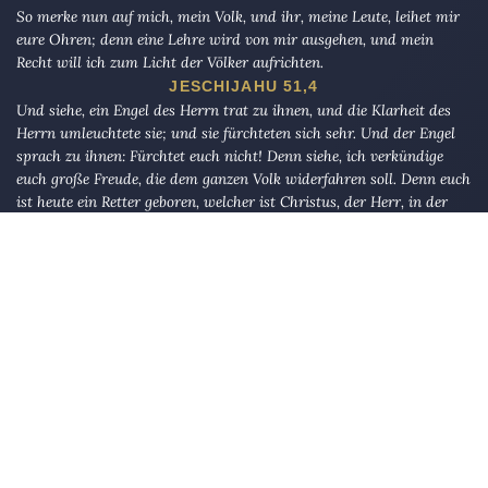
So merke nun auf mich, mein Volk, und ihr, meine Leute, leihet mir
eure Ohren; denn eine Lehre wird von mir ausgehen, und mein
Recht will ich zum Licht der Völker aufrichten.
JESCHIJAHU 51,4
Und siehe, ein Engel des Herrn trat zu ihnen, und die Klarheit des
Herrn umleuchtete sie; und sie fürchteten sich sehr. Und der Engel
sprach zu ihnen: Fürchtet euch nicht! Denn siehe, ich verkündige
euch große Freude, die dem ganzen Volk widerfahren soll. Denn euch
ist heute ein Retter geboren, welcher ist Christus, der Herr, in der
Stadt Davids.
LUKAS 2,9–11
Und bestimme für uns im Diesseits Gutes, und auch im Jenseits. Wir
sind zu Dir reumütig zurückgekehrt.« Er sprach: »Mit meiner Pein
treffe Ich, wen Ich will. Und meine Barmherzigkeit umfaßt alle
Dinge. Ich werde sie für die bestimmen, die gottesfürchtig sind und
die Abgabe entrichten, und die an unsere Zeichen glauben«.
AL-A`RAF 156