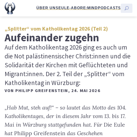
ÜBER UNS
EULE-ABO
RE:MIND
PODCASTS
„Splitter“ vom Katholikentag 2026 (Teil 2)
Aufeinander zugehn
Auf dem Katholikentag 2026 ging es auch um
die Not palästinensischer Christ:innen und die
Solidarität der Kirchen mit Geflüchteten und
Migrant:innen. Der 2. Teil der „Splitter“ vom
Katholikentag in Würzburg:
VON
PHILIPP GREIFENSTEIN
,
24. MAI 2026
„Hab Mut, steh auf!“ – so lautet das Motto des 104.
Katholikentages, der in diesem Jahr vom 13. bis 17.
Mai in Würzburg stattgefunden hat. Für
Die Eule
hat
Philipp Greifenstein
das Geschehen