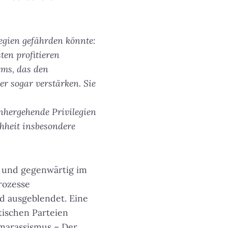
legien gefährden könnte:
ten profitieren
ems, das den
er sogar verstärken. Sie
nhergehende Privilegien
chheit insbesondere
ch und gegenwärtig im
rozesse
d ausgeblendet. Eine
tischen Parteien
marassismus – Der