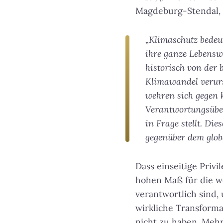
Magdeburg-Stendal,
„Klimaschutz bedeut
ihre ganze Lebenswe
historisch von der 
Klimawandel verursa
wehren sich gegen 
Verantwortungsüber
in Frage stellt. Di
gegenüber dem globa
Dass einseitige Priv
hohen Maß für die w
verantwortlich sind,
wirkliche Transform
nicht zu haben. Meh