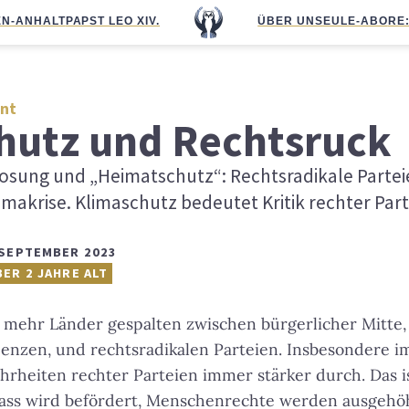
N-ANHALT
PAPST LEO XIV.
ÜBER UNS
EULE-ABO
RE
int
hutz und Rechtsruck
sung und „Heimatschutz“: Rechtsradikale Partei
makrise. Klimaschutz bedeutet Kritik rechter Par
 SEPTEMBER 2023
BER 2 JAHRE ALT
mehr Länder gespalten zwischen bürgerlicher Mitte, 
denzen, und rechtsradikalen Parteien. Insbesondere i
rheiten rechter Parteien immer stärker durch. Das i
ass wird befördert, Menschenrechte werden ausgehöh