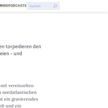
:MIND
PODCASTS
en torpedieren den
teien – und
mit vereinzelten
m nordatlantischen
st ein gravierendes
lt und ein