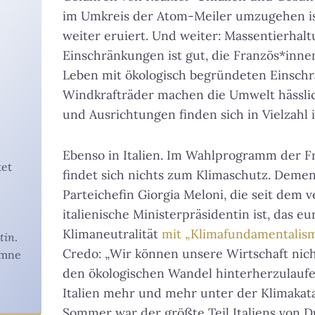
im Umkreis der Atom-Meiler umzugehen ist 
weiter eruiert. Und weiter: Massentierhal
Einschränkungen ist gut, die Französ*inne
Leben mit ökologisch begründeten Einsch
Windkrafträder machen die Umwelt hässlic
und Ausrichtungen finden sich in Vielzahl
Ebenso in Italien. Im Wahlprogramm der Frate
tet
findet sich nichts zum Klimaschutz. Deme
Parteichefin
Giorgia Meloni, die seit dem
italienische Ministerpräsidentin ist,
das eu
Klimaneutralität
mit „Klimafundamentalism
stin
.
Credo: „Wir können unsere Wirtschaft nic
umne
den ökologischen Wandel hinterherzulaufen
Italien mehr und mehr unter der Klimakat
Sommer war der größte Teil Italiens von 