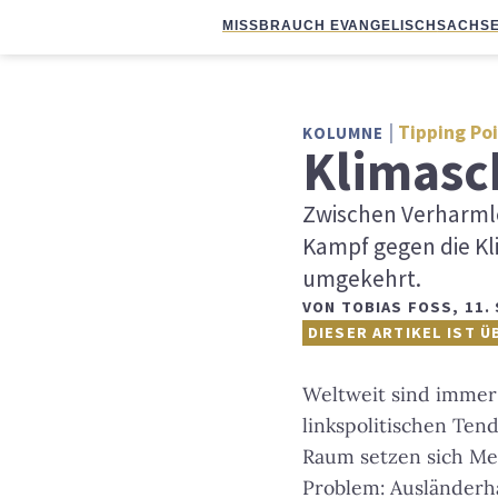
MISSBRAUCH EVANGELISCH
SACHSE
Tipping Po
KOLUMNE
Klimasc
Zwischen Verharmlo
Kampf gegen die Kli
umgekehrt.
VON
TOBIAS FOSS
,
11.
DIESER ARTIKEL IST Ü
Weltweit sind immer 
linkspolitischen Ten
Raum setzen sich Meh
Problem: Ausländerh