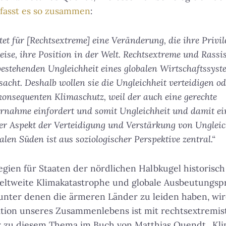
fasst es so zusammen
:
et für [Rechtsextreme] eine Veränderung, die ihre Privi
ise, ihre Position in der Welt. Rechtsextreme und Rassis
bestehenden Ungleichheit eines globalen Wirtschaftssyst
cht. Deshalb wollen sie die Ungleichheit verteidigen od
konsequenten Klimaschutz, weil der auch eine gerechte
nahme einfordert und somit Ungleichheit und damit ei
eser Aspekt der Verteidigung und Verstärkung von Unglei
len Süden ist aus soziologischer Perspektive zentral.“
ilegien für Staaten der nördlichen Halbkugel historis
eltweite Klimakatastrophe und globale Ausbeutungsp
 unter denen die ärmeren Länder zu leiden haben, wir
ation unseres Zusammenlebens ist mit rechtsextremis
r zu diesem Thema im Buch von Matthias Quendt „Kli