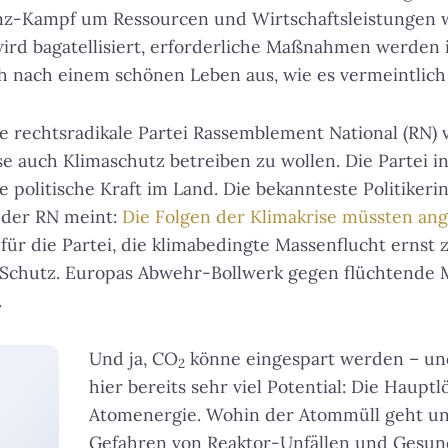
nz-Kampf um Ressourcen und Wirtschaftsleistungen w
ird bagatellisiert, erforderliche Maßnahmen werden i
h nach einem schönen Leben aus, wie es vermeintlich
die rechtsradikale Partei Rassemblement National (RN)
 auch Klimaschutz betreiben zu wollen. Die Partei in 
 politische Kraft im Land. Die bekannteste Politikerin
der RN meint:
Die Folgen der Klimakrise müssten a
für die Partei, die klimabedingte Massenflucht ernst 
 Schutz. Europas Abwehr-Bollwerk gegen flüchtende
.
Und ja, CO
könne eingespart werden – un
2
hier bereits sehr viel Potential: Die Hauptl
Atomenergie. Wohin der Atommüll geht un
Gefahren von Reaktor-Unfällen und Gesun