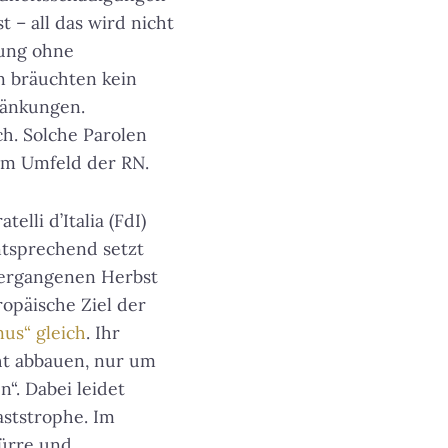
– all das wird nicht
tung ohne
n bräuchten kein
ränkungen.
h. Solche Parolen
 im Umfeld der RN.
lli d’Italia (FdI)
ntsprechend setzt
 vergangenen Herbst
ropäische Ziel der
us“ gleich
. Ihr
ht abbauen, nur um
“. Dabei leidet
aststrophe. Im
Dürre und