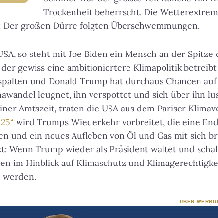
Trockenheit beherrscht. Die Wetterextrem
g: Der großen Dürre folgten Überschwemmungen.
USA, so steht mit Joe Biden ein Mensch an der Spitze 
der gewiss eine ambitioniertere Klimapolitik betreibt 
espalten und Donald Trump hat durchaus Chancen auf
wandel leugnet, ihn verspottet und sich über ihn lust
ner Amtszeit, traten die USA aus dem Pariser Klimave
025“
wird Trumps Wiederkehr vorbreitet, die eine En
en und ein neues Aufleben von Öl und Gas mit sich b
t: Wenn Trump wieder als Präsident waltet und schal
en im Hinblick auf Klimaschutz und Klimagerechtigkei
t werden.
ÜBER WERBU