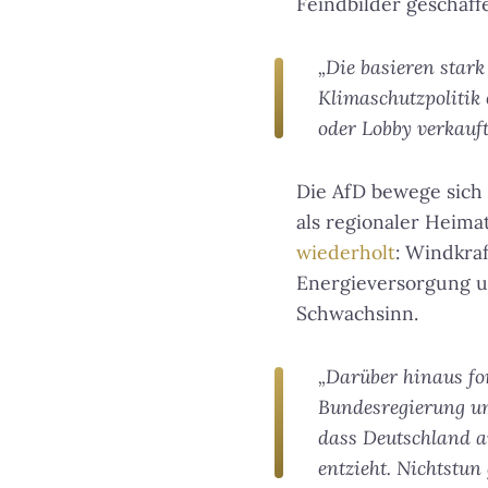
Feindbilder geschaff
„Die basieren star
Klimaschutzpolitik 
oder Lobby verkauft
Die AfD bewege sich
als regionaler Heim
wiederholt
: Windkraf
Energieversorgung un
Schwachsinn.
„Darüber hinaus fo
Bundesregierung un
dass Deutschland a
entzieht. Nichtstun