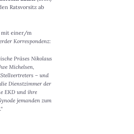
en Ratsvorsitz ab
d mit einer/m
erder Korrespondenz
:
ische Präses Nikolaus
Uwe Michelsen,
tellvertreters – und
h die Dienstzimmer der
die EKD und ihre
 Synode jemanden zum
.“