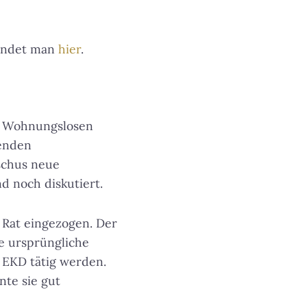
findet man
hier
.
n) Wohnungslosen
tenden
schus neue
d noch diskutiert.
 Rat eingezogen. Der
e ursprüngliche
e EKD tätig werden.
nte sie gut