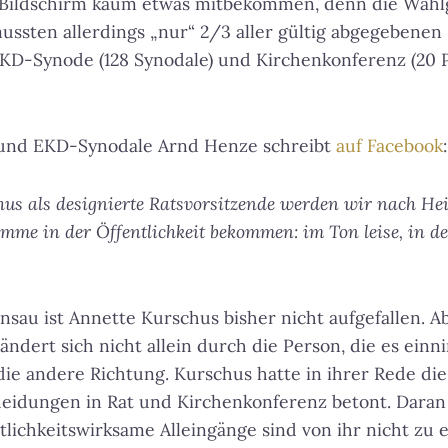
ildschirm kaum etwas mitbekommen, denn die Wahlg
 mussten allerdings „nur“ 2/3 aller gültig abgegeben
KD-Synode (128 Synodale) und Kirchenkonferenz (20 P
t und EKD-Synodale Arnd Henze schreibt
auf Facebook
:
hus als designierte Ratsvorsitzende werden wir nach H
imme in der Öffentlichkeit bekommen: im Ton leise, in de
nsau ist Annette Kurschus bisher nicht aufgefallen. A
ändert sich nicht allein durch die Person, die es ein
 die andere Richtung. Kurschus hatte in ihrer Rede d
idungen in Rat und Kirchenkonferenz betont. Daran 
tlichkeitswirksame Alleingänge sind von ihr nicht zu 