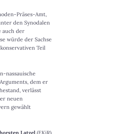
ynoden-Präses-Amt,
s unter den Synodalen
e auch der
hse würde der Sachse
 konservativen Teil
en-nassauische
 Arguments, dem er
hestand, verlässt
der neuen
yern gewählt
horsten Latzel
(EKiR)