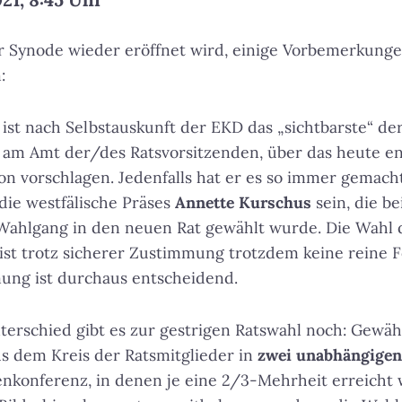
r Synode wieder eröffnet wird, einige Vorbemerkunge
:
 ist nach Selbstauskunft der EKD das „sichtbarste“ de
m am Amt der/des Ratsvorsitzenden, über das heute e
on vorschlagen. Jedenfalls hat er es so immer gemach
die westfälische Präses
Annette Kurschus
sein, die be
 Wahlgang in den neuen Rat gewählt wurde. Die Wahl
st trotz sicherer Zustimmung trotzdem keine reine F
ng ist durchaus entscheidend.
erschied gibt es zur gestrigen Ratswahl noch: Gewähl
us dem Kreis der Ratsmitglieder in
zwei unabhängige
nkonferenz, in denen je eine 2/3-Mehrheit erreicht