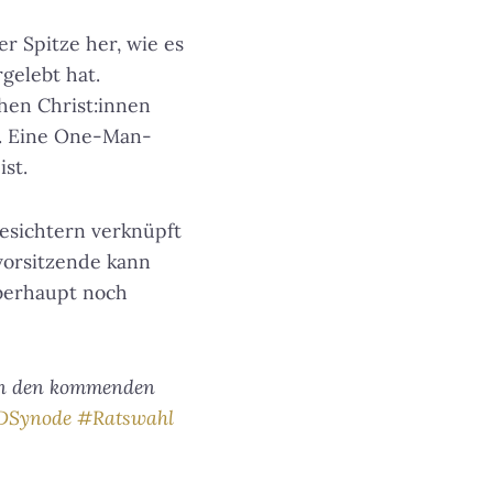
r Spitze her, wie es
gelebt hat.
hen Christ:innen
f. Eine One-Man-
st.
esichtern verknüpft
vorsitzende kann
überhaupt noch
in den kommenden
DSynode
#Ratswahl