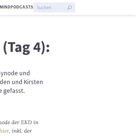
:MIND
PODCASTS
(Tag 4):
 Synode und
den und Kirsten
 gefasst.
ynode der EKD in
hier
, inkl. der