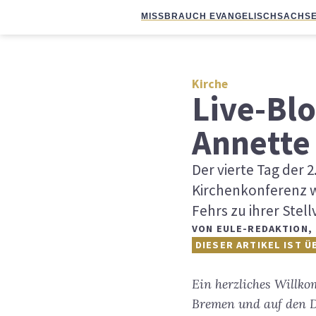
MISSBRAUCH EVANGELISCH
SACHSE
Kirche
Live-Blo
Annette
Der vierte Tag der
Kirchenkonferenz w
Fehrs zu ihrer Stel
VON
EULE-REDAKTION
,
DIESER ARTIKEL IST Ü
Ein herzliches Willko
Bremen und auf den D