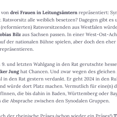
 von
drei Frauen in Leitungsämtern
repräsentiert: S
v. Ratsvorsitz alle weiblich besetzen? Dagegen gibt e
 (reformierten) Ratsvorsitzenden aus Westfalen würd
obias Bilz
aus Sachsen passen. In einer West-Ost-Ac
 auf der nationalen Bühne spielen, aber doch den eher
repräsentieren.
 9. und letzten Wahlgang in den Rat gerutschte hess
lker Jung
hat Chancen. Und zwar wegen des gleichen
 in den Rat gestern verdankt. Er geht 2024 in den Ru
nd würde dort Platz machen. Vermutlich für eine(n) 
fInnen, die bis dahin in Baden, Württemberg oder Ba
ls die Absprache zwischen den Synodalen Gruppen.
h der rheinische Präses (schon wieder ein Präses!)
T