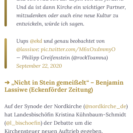
Und da ist dann Kirche ein wichtiger Partner,
mitzudenken oder auch eine neue Kultur zu
entwickeln, würde ich sagen.
Uups
@ekd
und genau beobachtet von
@lassiwe
:
pic.twitter.com/M6xOxdmmyO
— Philipp Greifenstein (@rockToamna)
September 22, 2020
„Nicht in Stein gemeißelt“ – Benjamin
Lassiwe (Eckenförder Zeitung)
Auf der Synode der Nordkirche (
@nordkirche_de
)
hat Landesbischöfin Kristina Kühnbaum-Schmidt
(
@l_bischoefin
) der Debatte um die
Kirchensteuer neuen Auftrieb gegeben.