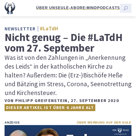
ÜBER UNS
EULE-ABO
RE:MIND
PODCASTS
#LaTdH
NEWSLETTER
Nicht genug – Die #LaTdH
vom 27. September
Was ist von den Zahlungen in „Anerkennung
des Leids“ in der katholischen Kirche zu
halten? Außerdem: Die (Erz-)Bischöfe Heße
und Bätzing im Stress, Corona, Seenotrettung
und Kirchensteuer.
VON
PHILIPP GREIFENSTEIN
,
27. SEPTEMBER 2020
DIESER ARTIKEL IST ÜBER 6 JAHRE ALT
ANZEIGE
ÜBER WERBUNG AUF DER EULE