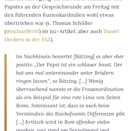
Papstes an der Gesprächsrunde am Freitag mit
den führenden Kurienkardinälen wohl etwas
übertrieben war (s. Thomas Schüller
(
@tschueller61
) im
taz
-Artikel, aber auch
Daniel
Deckers in der
FAZ
).
Im Nachhinein bewertet [Bätzing[ es aber eher
positiv. „Der Papst ist ein schlauer Jesuit. Der
hat uns mal untereinander unter Brüdern
ringen lassen“, so Bätzing. […] Wenig
überraschend nannte er die Frauenordination
als ein Beispiel für eine rote Linie von Seiten
Roms. Interessant ist, dass es auch beim
Verständnis des Bischofsamts Differenzen gibt.
[…] Kritisch wird in Rom offenbar vieles
gesehen, was rund um Sexualmoral und