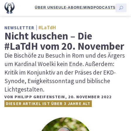
ÜBER UNS
EULE-ABO
RE:MIND
PODCASTS
#LaTdH
NEWSLETTER
Nicht kuschen – Die
#LaTdH vom 20. November
Die Bischöfe zu Besuch in Rom und des Ärgers
um Kardinal Woelki kein Ende. Außerdem:
Kritik im Konjunktiv an der Präses der EKD-
Synode, Ewigkeitssonntag und biblische
Lichtgestalten.
VON
PHILIPP GREIFENSTEIN
,
20. NOVEMBER 2022
DIESER ARTIKEL IST ÜBER 3 JAHRE ALT