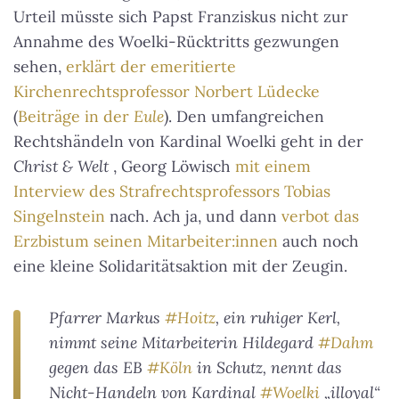
Urteil müsste sich Papst Franziskus nicht zur
Annahme des Woelki-Rücktritts gezwungen
sehen,
erklärt der emeritierte
Kirchenrechtsprofessor Norbert Lüdecke
(
Beiträge in der
Eule
). Den umfangreichen
Rechtshändeln von Kardinal Woelki geht in der
Christ & Welt
, Georg Löwisch
mit einem
Interview des Strafrechtsprofessors Tobias
Singelnstein
nach. Ach ja, und dann
verbot das
Erzbistum seinen Mitarbeiter:innen
auch noch
eine kleine Solidaritätsaktion mit der Zeugin.
Pfarrer Markus
#Hoitz
, ein ruhiger Kerl,
nimmt seine Mitarbeiterin Hildegard
#Dahm
gegen das EB
#Köln
in Schutz, nennt das
Nicht-Handeln von Kardinal
#Woelki
„illoyal“