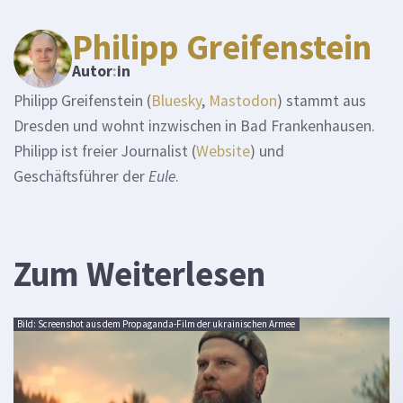
Philipp Greifenstein
Autor
:
in
Philipp Greifenstein (
Bluesky
,
Mastodon
) stammt aus
Dresden und wohnt inzwischen in Bad Frankenhausen.
Philipp ist freier Journalist (
Website
) und
Geschäftsführer der
Eule
.
Zum Weiterlesen
Bild: Screenshot aus dem Propaganda-Film der ukrainischen Armee