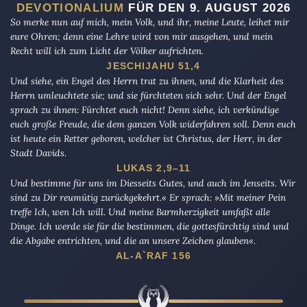
DEVOTIONALIUM
FÜR DEN 9. AUGUST 2026
So merke nun auf mich, mein Volk, und ihr, meine Leute, leihet mir
eure Ohren; denn eine Lehre wird von mir ausgehen, und mein
Recht will ich zum Licht der Völker aufrichten.
JESCHIJAHU 51,4
Und siehe, ein Engel des Herrn trat zu ihnen, und die Klarheit des
Herrn umleuchtete sie; und sie fürchteten sich sehr. Und der Engel
sprach zu ihnen: Fürchtet euch nicht! Denn siehe, ich verkündige
euch große Freude, die dem ganzen Volk widerfahren soll. Denn euch
ist heute ein Retter geboren, welcher ist Christus, der Herr, in der
Stadt Davids.
LUKAS 2,9–11
Und bestimme für uns im Diesseits Gutes, und auch im Jenseits. Wir
sind zu Dir reumütig zurückgekehrt.« Er sprach: »Mit meiner Pein
treffe Ich, wen Ich will. Und meine Barmherzigkeit umfaßt alle
Dinge. Ich werde sie für die bestimmen, die gottesfürchtig sind und
die Abgabe entrichten, und die an unsere Zeichen glauben«.
AL-A`RAF 156