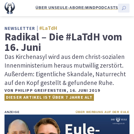
ÜBER UNS
EULE-ABO
RE:MIND
PODCASTS
#LaTdH
NEWSLETTER
Radikal – Die #LaTdH vom
16. Juni
Das Kirchenasyl wird aus dem christ-sozialen
Innenministerium heraus mutwillig zerstört.
Außerdem: Eigentliche Skandale, Naturrecht
auf den Kopf gestellt & gefundene Ruhe.
VON
PHILIPP GREIFENSTEIN
,
16. JUNI 2019
DIESER ARTIKEL IST ÜBER 7 JAHRE ALT
ANZEIGE
ÜBER WERBUNG AUF DER EULE