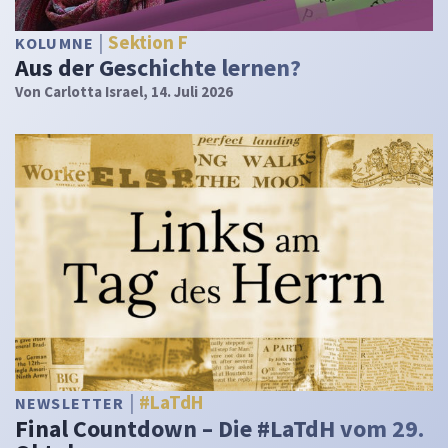
Sektion F
KOLUMNE
Aus der Geschichte lernen?
Von
Carlotta Israel
, 14. Juli 2026
#LaTdH
NEWSLETTER
Final Countdown – Die #LaTdH vom 29.