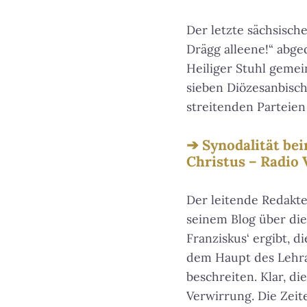
Der letzte sächsisc
Drägg alleene!“ abg
Heiliger Stuhl gemei
sieben Diözesanbisch
streitenden Parteien
Synodalität be
Christus – Radio 
Der leitende Redakt
seinem Blog über die
Franziskus‘ ergibt, d
dem Haupt des Lehra
beschreiten. Klar, d
Verwirrung. Die Zeit