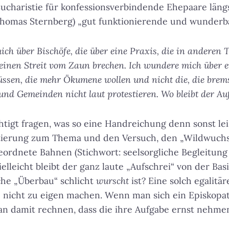
ucharistie für konfessionsverbindende Ehepaare läng
homas Sternberg) „gut funktionierende und wunderbar
ch über Bischöfe, die über eine Praxis, die in anderen T
 einen Streit vom Zaun brechen. Ich wundere mich über e
müssen, die mehr Ökumene wollen und nicht die, die bre
und Gemeinden nicht laut protestieren. Wo bleibt der Au
igt fragen, was so eine Handreichung denn sonst leist
tierung zum Thema und den Versuch, den „Wildwuchs
ordnete Bahnen (Stichwort: seelsorgliche Begleitung
ielleicht bleibt der ganz laute „Aufschrei“ von der Basi
he „Überbau“ schlicht
wurscht
ist? Eine solch egalitä
e nicht zu eigen machen. Wenn man sich ein Episkop
an damit rechnen, dass die ihre Aufgabe ernst nehme