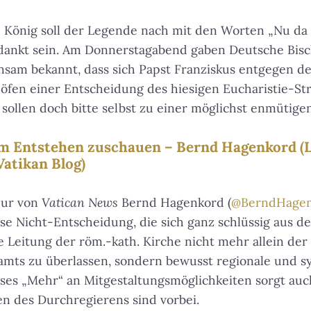
he König soll der Legende nach mit den Worten „Nu d
edankt sein. Am Donnerstagabend gaben Deutsche Bis
nsam bekannt, dass sich Papst Franziskus entgegen d
öfen einer Entscheidung des hiesigen Eucharistie-Stre
 sollen doch bitte selbst zu einer möglichst enmütig
im Entstehen zuschauen – Bernd Hagenkord (
Vatikan Blog)
eur von
Vatican News
Bernd Hagenkord (
@BerndHage
se Nicht-Entscheidung, die sich ganz schlüssig aus d
ie Leitung der röm.-kath. Kirche nicht mehr allein de
mts zu überlassen, sondern bewusst regionale und s
ieses „Mehr“ an Mitgestaltungsmöglichkeiten sorgt au
en des Durchregierens sind vorbei.