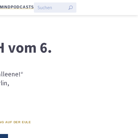
:MIND
PODCASTS
H vom 6.
alleene!“
lin,
NG AUF DER EULE