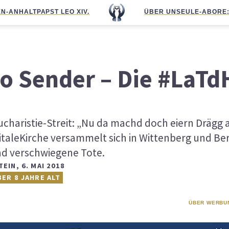
N-ANHALT
PAPST LEO XIV.
ÜBER UNS
EULE-ABO
RE
to Sender – Die #LaTd
ucharistie-Streit: „Nu da machd doch eiern Drägg 
taleKirche versammelt sich in Wittenberg und Ber
d verschwiegene Tote.
TEIN
,
6. MAI 2018
BER 8 JAHRE ALT
ÜBER WERBU