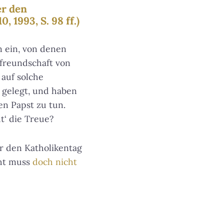
er den
 1993, S. 98 ff.)
n ein, von denen
tfreundschaft von
auf solche
 gelegt, und haben
en Papst zu tun.
t‘ die Treue?
ür den Katholikentag
ht muss
doch nicht