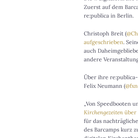
Zuerst auf dem Barc
re:publica in Berlin.
Christoph Breit (
@Ch
aufgeschrieben
. Sei
auch Daheimgeblieben
andere Veranstaltun
Über ihre re:public
Felix Neumann (
@fx
„Von Speedbooten und
Kirchengezeiten
über 
für das nachträgliche
des Barcamps kurz z