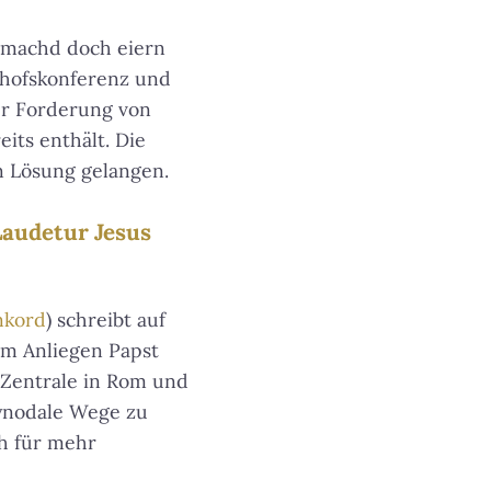
a machd doch eiern
chofskonferenz und
er Forderung von
its enthält. Die
en Lösung gelangen.
Laudetur Jesus
nkord
) schreibt auf
em Anliegen Papst
r Zentrale in Rom und
ynodale Wege zu
ch für mehr