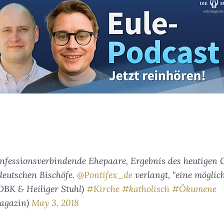
nfessionsverbindende Ehepaare, Ergebnis des heutigen
deutschen Bischöfe.
@Pontifex_de
verlangt, "eine möglic
: DBK & Heiliger Stuhl)
#Kirche
#katholisch
#Ökumene
magazin)
May 3, 2018