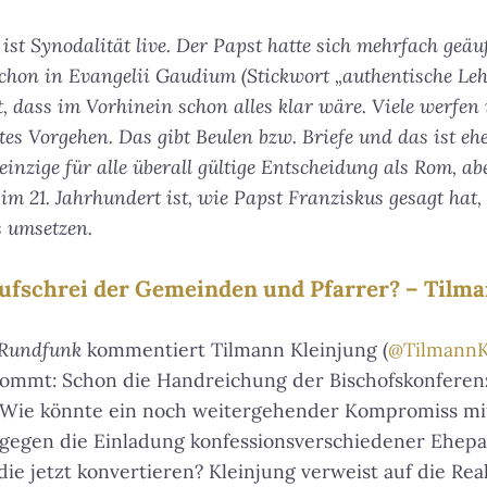
ist Synodalität live. Der Papst hatte sich mehrfach geäu
chon in Evangelii Gaudium (Stickwort „authentische Lehr
t, dass im Vorhinein schon alles klar wäre. Viele werfen 
utes Vorgehen. Das gibt Beulen bzw. Briefe und das ist eh
e einzige für alle überall gültige Entscheidung als Rom, a
 im 21. Jahrhundert ist, wie Papst Franziskus gesagt ha
s umsetzen.
Aufschrei der Gemeinden und Pfarrer? – Tilma
 Rundfunk
kommentiert Tilmann Kleinjung (
@Tilmann
t kommt: Schon die Handreichung der Bischofskonfere
 Wie könnte ein noch weitergehender Kompromiss mi
 gegen die Einladung konfessionsverschiedener Ehepa
e jetzt konvertieren? Kleinjung verweist auf die Reali