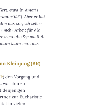
ßert, etwa in Amoris
autorität“). Aber er hat
ihm das vor, ich selber
er mehr Arbeit für die
ber wenn die Synodalität
t, dann kann man das
nn Kleinjung (BR)
Kk
) den Vorgang und
nz war ihm zu
t denjenigen
rtner zur Eucharistie
tät in vielen