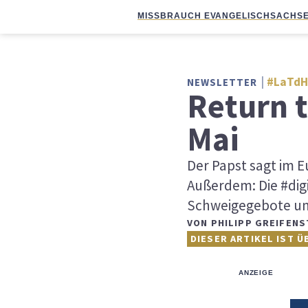
MISSBRAUCH EVANGELISCH
SACHSE
#LaTdH
NEWSLETTER
Return 
Mai
Der Papst sagt im E
Außerdem: Die #digi
Schweigegebote un
VON
PHILIPP GREIFENS
DIESER ARTIKEL IST Ü
ANZEIGE