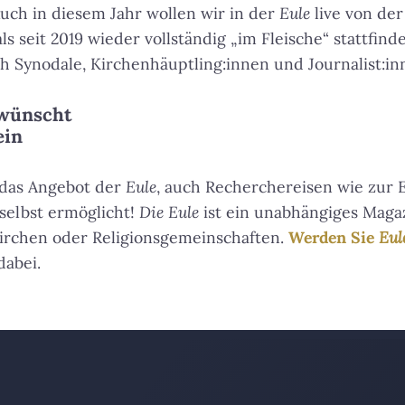
uch in diesem Jahr wollen wir in der
Eule
live von de
ls seit 2019 wieder vollständig „im Fleische“ stattfinde
h Synodale, Kirchenhäuptling:innen und Journalist:i
 wünscht
ein
 das Angebot der
Eule
, auch Recherchereisen wie zur
selbst ermöglicht!
Die Eule
ist ein unabhängiges Magaz
irchen oder Religionsgemeinschaften.
Werden Sie
Eul
dabei.