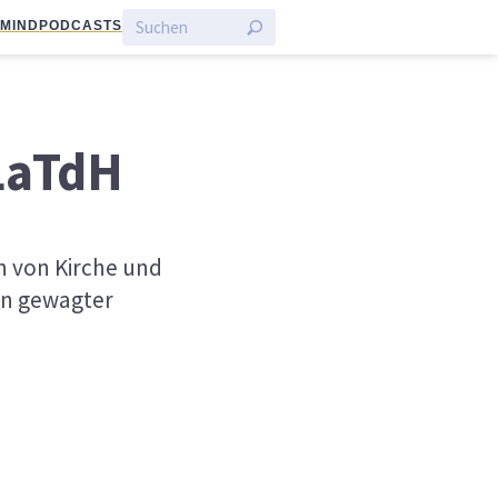
:MIND
PODCASTS
LaTdH
n von Kirche und
ein gewagter