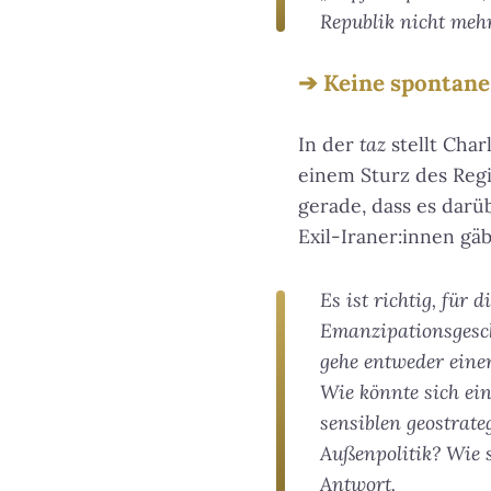
Republik nicht mehr
Keine spontane
In der
taz
stellt Cha
einem Sturz des Regi
gerade, dass es darü
Exil-Iraner:innen gäb
Es ist richtig, für
Emanzipationsgesch
gehe entweder einer
Wie könnte sich ein
sensiblen geostrat
Außenpolitik? Wie s
Antwort.