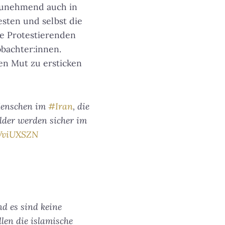
 zunehmend auch in
sten und selbst die
e Protestierenden
obachter:innen.
en Mut zu ersticken
 Menschen im
#Iran
, die
ilder werden sicher im
WWviUXSZN
nd es sind keine
llen die islamische