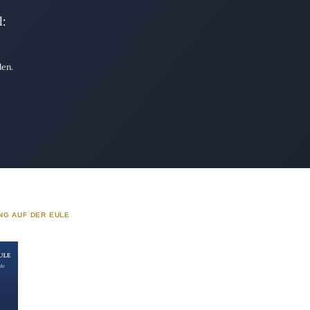
:
den.
NG AUF DER EULE