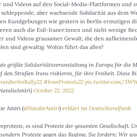
er und Videos auf den Social-Media-Plattformen und
 schleppende, aber wachsende Solidarität aus dem We
n Kundgebungen wie gestern in Berlin ermutigen di
sieren auch die Exil-Iraner:innen und nicht wenige Be
der und Videos grausamer Gewalt, die den aufkeimend
len sind gewaltig. Wohin führt das alles?
te größte Solidaritätsveranstaltung in Europa für die
f den Straßen Irans riskieren, für ihre Freiheit. Diese B
ranBerlinRally22
#IranProtests22
pic.twitter.com/3
NatalieAmiri)
October 22, 2022
ie Amiri (
@NatalieAmiri
)
erklärt im
Deutschlandfunk
:
nproteste, es sind Proteste der gesamten Gesellschaft. U
 sondern Proteste gegen das Regime. Sie fordern: Wir wo