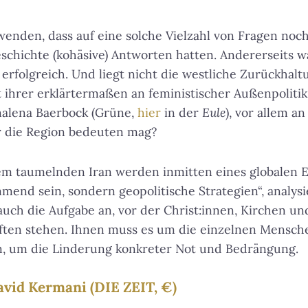
nden, dass auf eine solche Vielzahl von Fragen noc
schichte (kohäsive) Antworten hatten. Andererseits w
erfolgreich. Und liegt nicht die westliche Zurückhalt
ihrer erklärtermaßen an feministischer Außenpolitik
alena Baerbock (Grüne,
hier
in der
Eule
), vor allem a
für die Region bedeuten mag?
m taumelnden Iran werden inmitten eines globalen E
end sein, sondern geopolitische Strategien“, analy
 auch die Aufgabe an, vor der Christ:innen, Kirchen un
ften stehen. Ihnen muss es um die einzelnen Mensche
n, um die Linderung konkreter Not und Bedrängung.
avid Kermani (DIE ZEIT, €)