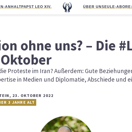
N-ANHALT
PAPST LEO XIV.
ÜBER UNS
EULE-ABO
RE
ion ohne uns? – Die #
 Oktober
ie Proteste im Iran? Außerdem: Gute Beziehunge
xpertise in Medien und Diplomatie, Abschiede und 
TEIN
,
23. OKTOBER 2022
BER 3 JAHRE ALT