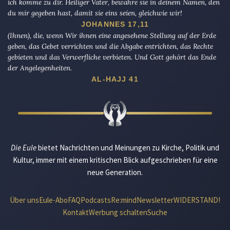
ich komme zu dir. Heiliger Vater, bewahre sie in deinem Namen, den
du mir gegeben hast, damit sie eins seien, gleichwie wir!
JOHANNES 17,11
(Ihnen), die, wenn Wir ihnen eine angesehene Stellung auf der Erde
geben, das Gebet verrichten und die Abgabe entrichten, das Rechte
gebieten und das Verwerfliche verbieten. Und Gott gehört das Ende
der Angelegenheiten.
AL-HAJJ 41
Die Eule
bietet Nachrichten und Meinungen zu Kirche, Politik und
Kultur, immer mit einem kritischen Blick aufgeschrieben für eine
neue Generation.
Über uns
Eule-Abo
FAQ
Podcasts
Re:mind
Newsletter
WIDERSTAND!
Kontakt
Werbung schalten
Suche