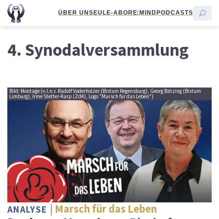
ÜBER UNS
EULE-ABO
RE:MIND
PODCASTS
4. Synodalversammlung
Bild: Montage (v.l.n.r. Rudolf Voderholzer (Bistum Regensburg), Georg Bätzing (Bistum
Limburg), Irme Stetter-Karp (ZdK), Logo "Marsch für das Leben")
Marsch für das Leben
ANALYSE