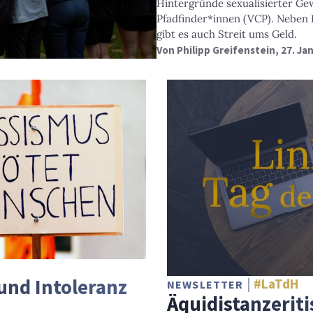
Hintergründe sexualisierter Gew
Pfadfinder*innen (VCP). Neben 
gibt es auch Streit ums Geld.
Von
Philipp Greifenstein
, 27. Ja
und Intoleranz
#LaTdH
NEWSLETTER
Äquidistanzerit