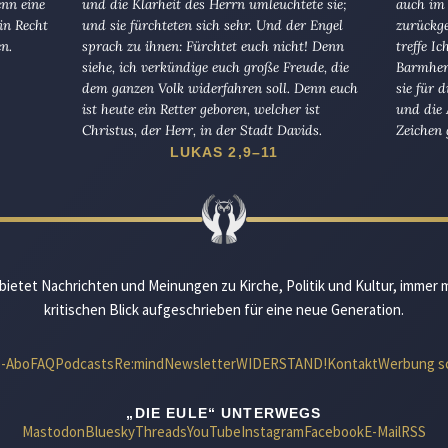
enn eine
und die Klarheit des Herrn umleuchtete sie;
auch im 
in Recht
und sie fürchteten sich sehr. Und der Engel
zurückge
en.
sprach zu ihnen: Fürchtet euch nicht! Denn
treffe I
siehe, ich verkündige euch große Freude, die
Barmherz
dem ganzen Volk widerfahren soll. Denn euch
sie für 
ist heute ein Retter geboren, welcher ist
und die 
Christus, der Herr, in der Stadt Davids.
Zeichen 
LUKAS 2,9–11
bietet Nachrichten und Meinungen zu Kirche, Politik und Kultur, immer 
kritischen Blick aufgeschrieben für eine neue Generation.
e-Abo
FAQ
Podcasts
Re:mind
Newsletter
WIDERSTAND!
Kontakt
Werbung s
„DIE EULE“ UNTERWEGS
Mastodon
Bluesky
Threads
YouTube
Instagram
Facebook
E-Mail
RSS