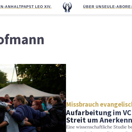
N-ANHALT
PAPST LEO XIV.
ÜBER UNS
EULE-ABO
RE
Hofmann
Missbrauch evangelisc
Aufarbeitung im VC
Streit um Anerken
Eine wissenschaftliche Studie 