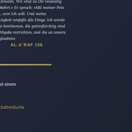
Jenseits. Wir sind zu Dir reumütig
kehrt.« Er sprach: »Mit meiner Pein
ch, wen Ich will. Und meine
igkeit umfaßt alle Dinge. Ich werde
die bestimmen, die gottesfürchtig sind
Abgabe entrichten, und die an unsere
glauben«.
AL-A`RAF 156
mit einem
chalten
Suche