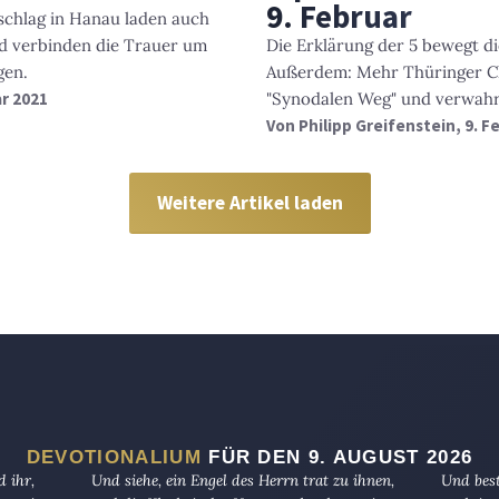
9. Februar
schlag in Hanau laden auch
d verbinden die Trauer um
Die Erklärung der 5 bewegt d
gen.
Außerdem: Mehr Thüringer C
ar 2021
"Synodalen Weg" und verwahr
Von
Philipp Greifenstein
, 9. 
Weitere Artikel laden
DEVOTIONALIUM
FÜR DEN 9. AUGUST 2026
 ihr,
Und siehe, ein Engel des Herrn trat zu ihnen,
Und best