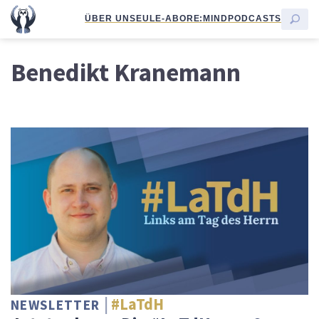
ÜBER UNS
EULE-ABO
RE:MIND
PODCASTS
Benedikt Kranemann
#LaTdH
NEWSLETTER