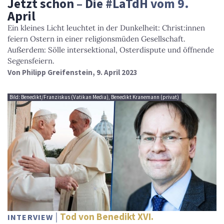
Jetzt schon – Die #LaTdH vom 9.
April
Ein kleines Licht leuchtet in der Dunkelheit: Christ:innen
feiern Ostern in einer religionsmüden Gesellschaft.
Außerdem: Sölle intersektional, Osterdispute und öffnende
Segensfeiern.
Von
Philipp Greifenstein
, 9. April 2023
Bild: Benedikt/Franziskus (Vatikan Media), Benedikt Kranemann (privat)
Tod von Benedikt XVI.
INTERVIEW