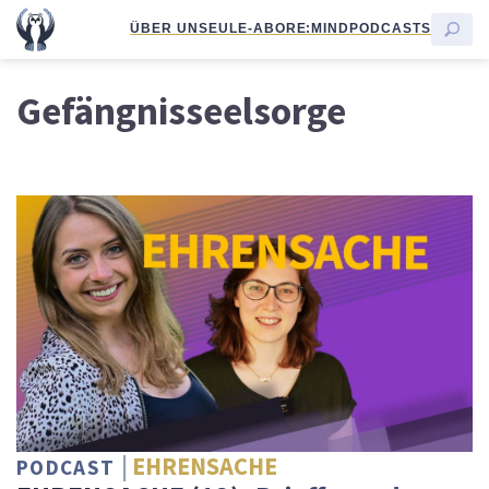
ÜBER UNS
EULE-ABO
RE:MIND
PODCASTS
Gefängnisseelsorge
EHRENSACHE
PODCAST