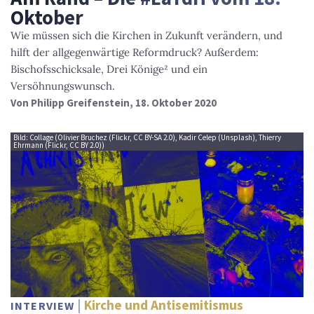
Oktober
Wie müssen sich die Kirchen in Zukunft verändern, und
hilft der allgegenwärtige Reformdruck? Außerdem:
Bischofsschicksale, Drei Könige² und ein
Versöhnungswunsch.
Von
Philipp Greifenstein
, 18. Oktober 2020
Bild: Collage (Olivier Bruchez (Flickr, CC BY-SA 2.0), Kadir Celep (Unsplash), Thierry
Ehrmann (Flickr, CC BY 2.0))
Kirche und Antisemitismus
INTERVIEW