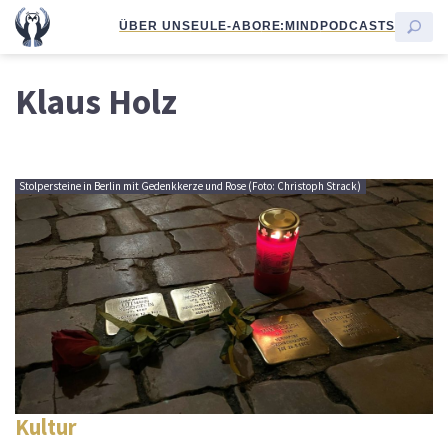
ÜBER UNS
EULE-ABO
RE:MIND
PODCASTS
Klaus Holz
Stolpersteine in Berlin mit Gedenkkerze und Rose (Foto: Christoph Strack)
Kultur