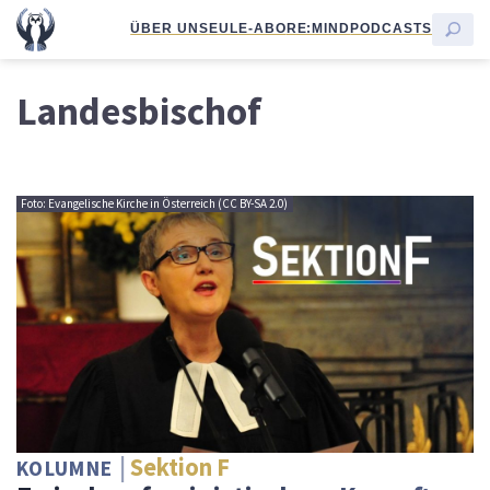
ÜBER UNS
EULE-ABO
RE:MIND
PODCASTS
Landesbischof
Foto: Evangelische Kirche in Österreich (CC BY-SA 2.0)
Sektion F
KOLUMNE