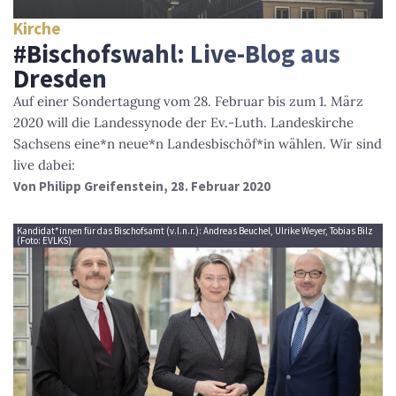
Kirche
#Bischofswahl: Live-Blog aus
Dresden
Auf einer Sondertagung vom 28. Februar bis zum 1. März
2020 will die Landessynode der Ev.-Luth. Landeskirche
Sachsens eine*n neue*n Landesbischöf*in wählen. Wir sind
live dabei:
Von
Philipp Greifenstein
, 28. Februar 2020
Kandidat*innen für das Bischofsamt (v.l.n.r.): Andreas Beuchel, Ulrike Weyer, Tobias Bilz
(Foto: EVLKS)