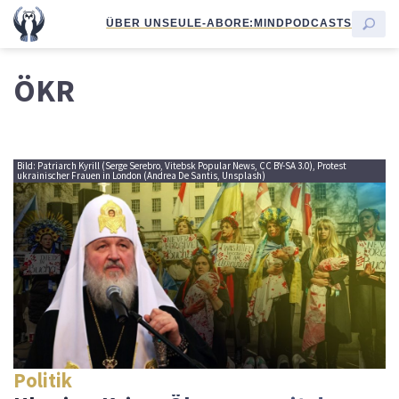
ÜBER UNS
EULE-ABO
RE:MIND
PODCASTS
ÖKR
Bild: Patriarch Kyrill (Serge Serebro, Vitebsk Popular News, CC BY-SA 3.0), Protest
ukrainischer Frauen in London (Andrea De Santis, Unsplash)
Politik