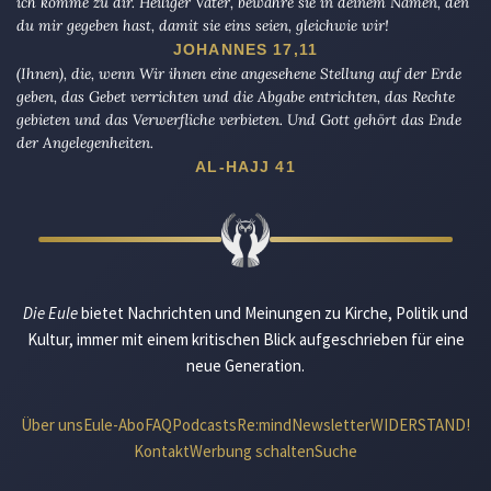
ich komme zu dir. Heiliger Vater, bewahre sie in deinem Namen, den
du mir gegeben hast, damit sie eins seien, gleichwie wir!
JOHANNES 17,11
(Ihnen), die, wenn Wir ihnen eine angesehene Stellung auf der Erde
geben, das Gebet verrichten und die Abgabe entrichten, das Rechte
gebieten und das Verwerfliche verbieten. Und Gott gehört das Ende
der Angelegenheiten.
AL-HAJJ 41
Die Eule
bietet Nachrichten und Meinungen zu Kirche, Politik und
Kultur, immer mit einem kritischen Blick aufgeschrieben für eine
neue Generation.
Über uns
Eule-Abo
FAQ
Podcasts
Re:mind
Newsletter
WIDERSTAND!
Kontakt
Werbung schalten
Suche