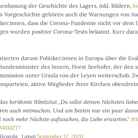
fassung der Geschichte des Lagers, inkl. Bildern,
bi
en Vorgeschichte gehören auch die Warnungen von Jour
iker:innen, dass die Corona-Pandemie nicht vor dem
agen wurden positive Corona-Tests bekannt. Kurz dara
utierten darum Politiker:innen in Europa über die Eva
Bundesminister des Innern, Horst Seehofer, der den 
mmission unter Ursula von der Leyen weiterschob. Zw
onsparteien, aktive Mitglieder ihrer Kirchen obendrein
das berühmte Bibelzitat „Du sollst deinen Nächsten lieben
ren auch mitmachen. Und am Besten nur ein paar davon,
d noch mehr Nächste auftauchen, die Liebe erwarten.“
#M
W411d2T7
@Ricarda_Lang)
September 12, 2020