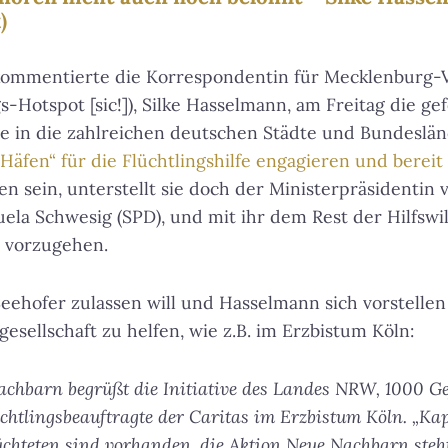
)
ommentierte die Korrespondentin für Mecklenburg
s-Hotspot [sic!]), Silke Hasselmann, am Freitag die g
ne in die zahlreichen deutschen Städte und Bundeslän
Häfen“ für die Flüchtlingshilfe engagieren und bereit
 sein, unterstellt sie doch der Ministerpräsidentin
a Schwesig (SPD), und mit ihr dem Rest der Hilfswil
 vorzugehen.
Seehofer zulassen will und Hasselmann sich vorstellen 
lgesellschaft zu helfen, wie z.B. im Erzbistum Köln:
achbarn begrüßt die Initiative des Landes NRW, 1000 Ge
üchtlingsbeauftragte der Caritas im Erzbistum Köln. „Kap
chteten sind vorhanden, die Aktion Neue Nachbarn steh