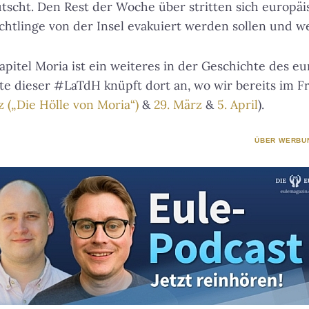
scht. Den Rest der Woche über stritten sich europäis
üchtlinge von der Insel evakuiert werden sollen und w
Kapitel Moria ist ein weiteres in der Geschichte des e
te dieser #LaTdH knüpft dort an, wo wir bereits im Fr
z („Die Hölle von Moria“)
&
29. März
&
5. April
).
ÜBER WERBU