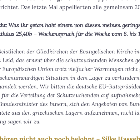
richtet. Das letzte Mal appellierten alle gemeinsam 20
cht: Was ihr getan habt einem von diesen meinen gering
tthäus 25,40b – Wochenspruch für die Woche vom 6. bis 1
Geistlichen der Gliedkirchen der Evangelischen Kirche i
as Leid, das erneut über die schutzsuchenden Menschen 
er Europäischen Union trotz vielfacher Warnungen nicht g
schenunwürdigen Situation in dem Lager zu verhindern
handelt werden. Wir bitten die deutsche EU-Ratspräside
 für die Verteilung der Schutzsuchenden auf aufnahmebe
undesminister des Innern, sich den Angeboten von Bu
ete aus den griechischen Lagern aufzunehmen, nicht lä
ng sagen wir zu.
ehören nicht auch noch belohnt – Silke Hasse