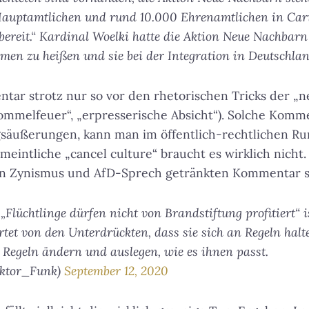
Hauptamtlichen und rund 10.000 Ehrenamtlichen in Car
ereit.“ Kardinal Woelki hatte die Aktion Neue Nachbarn
men zu heißen und sie bei der Integration in Deutschlan
ar strotz nur so vor den rhetorischen Tricks der „
ommelfeuer“, „erpresserische Absicht“). Solche Komme
säußerungen, kann man im öffentlich-rechtlichen Ru
eintliche „cancel culture“ braucht es wirklich nicht. 
n Zynismus und AfD-Sprech getränkten Kommentar s
Flüchtlinge dürfen nicht von Brandstiftung profitiert“ is
tet von den Unterdrückten, dass sie sich an Regeln hal
 Regeln ändern und auslegen, wie es ihnen passt.
iktor_Funk)
September 12, 2020