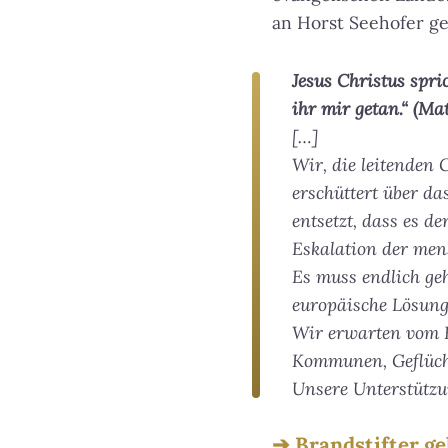
an Horst Seehofer ge
Jesus Christus spri
ihr mir getan.“ (Ma
[…]
Wir, die leitenden 
erschüttert über d
entsetzt, dass es d
Eskalation der men
Es muss endlich ge
europäische Lösung
Wir erwarten vom B
Kommunen, Geflücht
Unsere Unterstützu
Brandstifter g