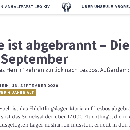
N-ANHALT
PAPST LEO XIV.
ÜBER UNS
EULE-ABO
RE
e ist abgebrannt – Di
 September
des Herrn“ kehren zurück nach Lesbos. Außerdem: 
TEIN
,
13. SEPTEMBER 2020
BER 6 JAHRE ALT
woch ist das Flüchtlingslager Moria auf Lesbos abgebr
 ist das Schicksal der über 12 000 Flüchtlinge, die i
ausgelegten Lager ausharren mussten, erneut in den 