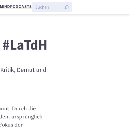
:MIND
PODCASTS
e #LaTdH
Kritik, Demut und
annt. Durch die
n dem ursprünglich
Fokus der