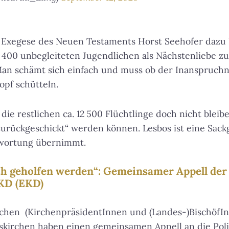
Exegese des Neuen Testaments Horst Seehofer dazu 
400 unbegleiteten Jugendlichen als Nächstenliebe zu
Man schämt sich einfach und muss ob der Inanspruch
opf schütteln.
die restlichen ca. 12 500 Flüchtlinge doch nicht blei
zurückgeschickt“ werden können. Lesbos ist eine Sack
twortung übernimmt.
ch geholfen werden“: Gemeinsamer Appell der
EKD (EKD)
lichen (KirchenpräsidentInnen und (Landes-)BischöfI
skirchen haben einen gemeinsamen Appell an die Poli