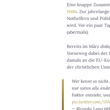
Eine knappe Zusammen
Welle
. Zur jahrelang
Nothelfern und Polit
wird. Vor ein paar T
(abermals).
Bereits im März disk
Vorneweg dabei der 
damals an die EU-Ko
der christlichen Uni
Wer kennt es nicht 
nur wenn alle ande
Faktor entsteht, un
pic.twitter.com/iN
— Ricarda Lang (