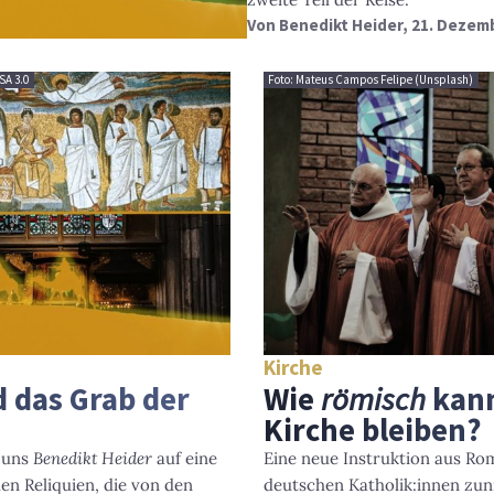
Von
Benedikt Heider
, 21. Dezem
SA 3.0
Foto: Mateus Campos Felipe (Unsplash)
Kirche
d das Grab der
Wie
römisch
kann
Kirche bleiben?
 uns
Benedikt Heider
auf eine
Eine neue Instruktion aus R
en Reliquien, die von den
deutschen Katholik:innen zuni