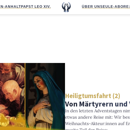
N-ANHALT
PAPST LEO XIV.
ÜBER UNS
EULE-ABO
RE
Heiligtumsfahrt (2)
Von Märtyrern und
In den letzten Adventstagen n
etwas andere Reise mit: Wir bes
Weihnachts-Akteur:innen auf Er
zweite Teil der Reise: