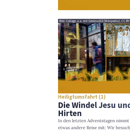
Bild: Collage, u.a. mit Geolina163 (Wikipedia), CC BY-
Heiligtumsfahrt (1)
Die Windel Jesu un
Hirten
In den letzten Adventstagen nimmt
etwas andere Reise mit: Wir besuch