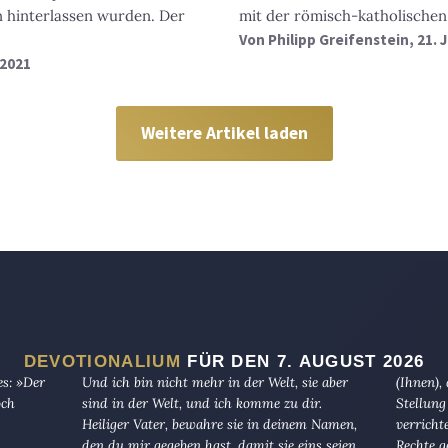
 hinterlassen wurden. Der
mit der römisch-katholischen
Von
Philipp Greifenstein
, 21. 
 2021
Weitere Artikel laden
DEVOTIONALIUM
FÜR DEN 7. AUGUST 2026
es: »Der
Und ich bin nicht mehr in der Welt, sie aber
(Ihnen),
och
sind in der Welt, und ich komme zu dir.
Stellung
Heiliger Vater, bewahre sie in deinem Namen,
verricht
den du mir gegeben hast, damit sie eins seien,
Rechte g