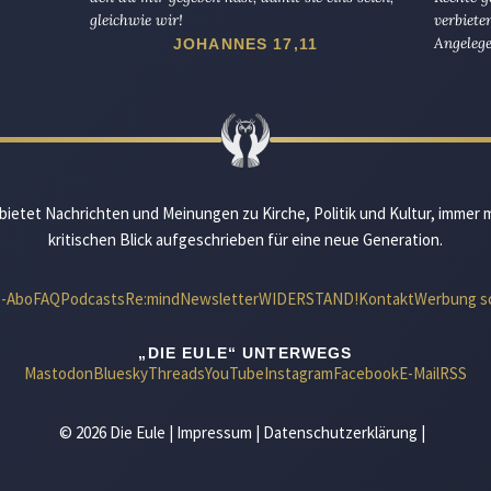
gleichwie wir!
verbiete
Angelege
JOHANNES 17,11
bietet Nachrichten und Meinungen zu Kirche, Politik und Kultur, immer 
kritischen Blick aufgeschrieben für eine neue Generation.
e-Abo
FAQ
Podcasts
Re:mind
Newsletter
WIDERSTAND!
Kontakt
Werbung s
„DIE EULE“ UNTERWEGS
Mastodon
Bluesky
Threads
YouTube
Instagram
Facebook
E-Mail
RSS
© 2026 Die Eule |
Impressum
|
Datenschutzerklärung
|