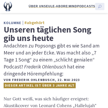
ÜBER UNS
EULE-ABO
RE:MIND
PODCASTS
#abgehört
KOLUMNE
Unseren täglichen Song
gib uns heute
Andachten zu Popsongs gibt es wie Sand am
Meer und an jeder Ecke. Was macht also „7
Tage 1 Song“ zu einem „schlicht genialen“
Podcast?
Frederik Ohlenbusch
hat eine
dringende Hörempfehlung:
VON
FREDERIK OHLENBUSCH
,
22. MAI 2023
DIESER ARTIKEL IST ÜBER 3 JAHRE ALT
Nur Gott weiß, was sich häufiger ereignet:
Akustikcover von Leonard Cohens „Hallelujah“