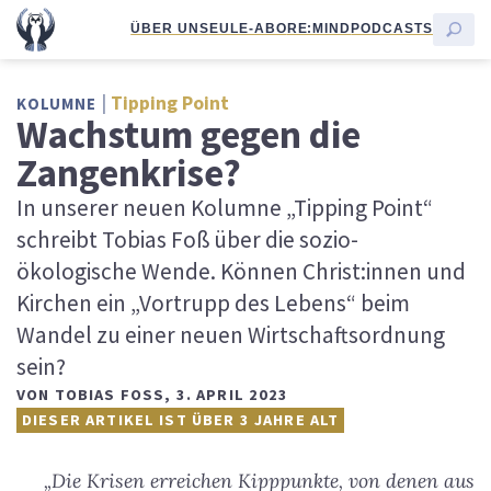
ÜBER UNS
EULE-ABO
RE:MIND
PODCASTS
Tipping Point
KOLUMNE
Wachstum gegen die
Zangenkrise?
In unserer neuen Kolumne „Tipping Point“
schreibt Tobias Foß über die sozio-
ökologische Wende. Können Christ:innen und
Kirchen ein „Vortrupp des Lebens“ beim
Wandel zu einer neuen Wirtschaftsordnung
sein?
VON
TOBIAS FOSS
,
3. APRIL 2023
DIESER ARTIKEL IST ÜBER 3 JAHRE ALT
„Die Krisen erreichen Kipppunkte, von denen aus