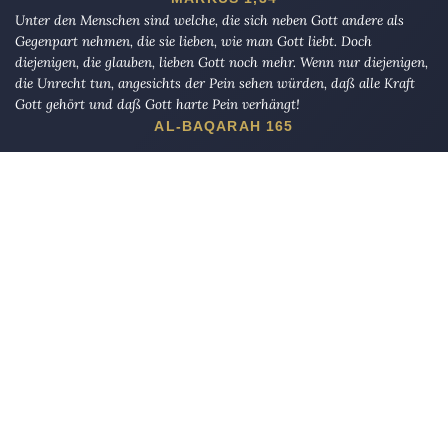
Unter den Menschen sind welche, die sich neben Gott andere als
Gegenpart nehmen, die sie lieben, wie man Gott liebt. Doch
diejenigen, die glauben, lieben Gott noch mehr. Wenn nur diejenigen,
die Unrecht tun, angesichts der Pein sehen würden, daß alle Kraft
Gott gehört und daß Gott harte Pein verhängt!
AL-BAQARAH 165
Die Eule
bietet Nachrichten und Meinungen zu Kirche, Politik und
Kultur, immer mit einem kritischen Blick aufgeschrieben für eine
neue Generation.
Über uns
Eule-Abo
FAQ
Podcasts
Re:mind
Newsletter
WIDERSTAND!
Kontakt
Werbung schalten
Suche
„DIE EULE“ UNTERWEGS