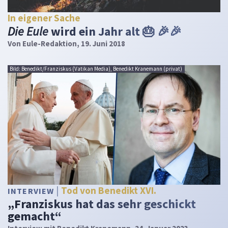
In eigener Sache
Die Eule
wird ein Jahr alt 🎂 🎉🎉
Von
Eule-Redaktion
, 19. Juni 2018
Bild: Benedikt/Franziskus (Vatikan Media), Benedikt Kranemann (privat)
Tod von Benedikt XVI.
INTERVIEW
„Franziskus hat das sehr geschickt
gemacht“