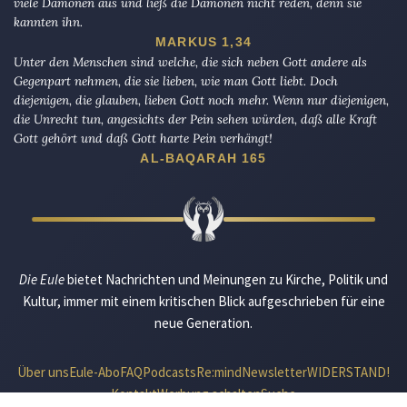
viele Dämonen aus und ließ die Dämonen nicht reden, denn sie
kannten ihn.
MARKUS 1,34
Unter den Menschen sind welche, die sich neben Gott andere als
Gegenpart nehmen, die sie lieben, wie man Gott liebt. Doch
diejenigen, die glauben, lieben Gott noch mehr. Wenn nur diejenigen,
die Unrecht tun, angesichts der Pein sehen würden, daß alle Kraft
Gott gehört und daß Gott harte Pein verhängt!
AL-BAQARAH 165
Die Eule
bietet Nachrichten und Meinungen zu Kirche, Politik und
Kultur, immer mit einem kritischen Blick aufgeschrieben für eine
neue Generation.
Über uns
Eule-Abo
FAQ
Podcasts
Re:mind
Newsletter
WIDERSTAND!
Kontakt
Werbung schalten
Suche