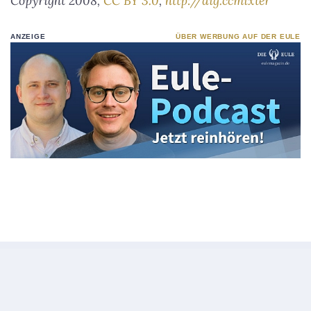
Copyright 2008,
CC BY 3.0
,
http://dig.ccmixter
ANZEIGE
ÜBER WERBUNG AUF DER EULE