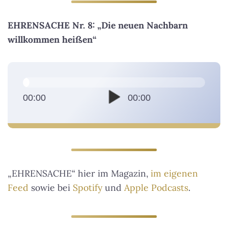
EHRENSACHE Nr. 8: „Die neuen Nachbarn
willkommen heißen“
A
u
d
00:00
00:00
i
o
-
P
l
„EHRENSACHE“ hier im Magazin,
im eigenen
a
Feed
sowie bei
Spotify
und
Apple Podcasts
.
y
e
r