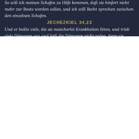
So will ich meinen Schafen zu Hilfe kommen, daß sie hinfort nicht
mehr zur Beute werden sollen, und ich will Recht sprechen zwischen
den einzelnen Schafen.
JECHEZKIEL 34,22
Und er heilte viele, die an mancherlei Krankheiten litten, und trieb
viele Dämonen aus und ließ die Dämonen nicht reden, denn sie
kannten ihn.
MARKUS 1,34
Unter den Menschen sind welche, die sich neben Gott andere als
Gegenpart nehmen, die sie lieben, wie man Gott liebt. Doch
diejenigen, die glauben, lieben Gott noch mehr. Wenn nur diejenigen,
die Unrecht tun, angesichts der Pein sehen würden, daß alle Kraft
Gott gehört und daß Gott harte Pein verhängt!
AL-BAQARAH 165
Die Eule
bietet Nachrichten und Meinungen zu Kirche, Politik und
Kultur, immer mit einem kritischen Blick aufgeschrieben für eine