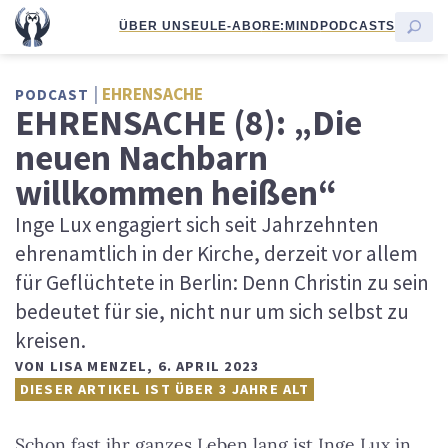
ÜBER UNS
EULE-ABO
RE:MIND
PODCASTS
EHRENSACHE
PODCAST
EHRENSACHE (8): „Die
neuen Nachbarn
willkommen heißen“
Inge Lux engagiert sich seit Jahrzehnten
ehrenamtlich in der Kirche, derzeit vor allem
für Geflüchtete in Berlin: Denn Christin zu sein
bedeutet für sie, nicht nur um sich selbst zu
kreisen.
VON
LISA MENZEL
,
6. APRIL 2023
DIESER ARTIKEL IST ÜBER 3 JAHRE ALT
Schon fast ihr ganzes Leben lang ist Inge Lux in