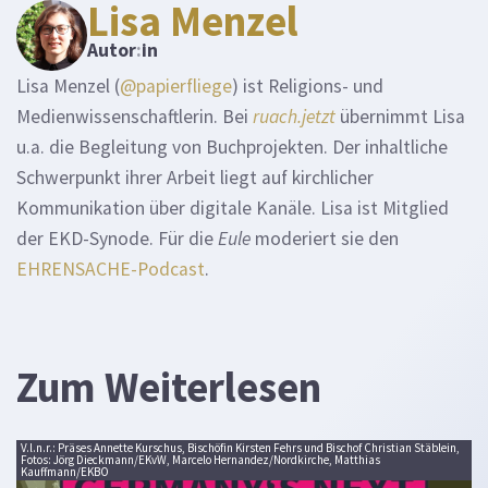
Lisa Menzel
Autor
:
in
Lisa Menzel (
@papierfliege
) ist Religions- und
Medienwissenschaftlerin. Bei
ruach.jetzt
übernimmt Lisa
u.a. die Begleitung von Buchprojekten. Der inhaltliche
Schwerpunkt ihrer Arbeit liegt auf kirchlicher
Kommunikation über digitale Kanäle. Lisa ist Mitglied
der EKD-Synode. Für die
Eule
moderiert sie den
EHRENSACHE-Podcast
.
Zum Weiterlesen
V.l.n.r.: Präses Annette Kurschus, Bischöfin Kirsten Fehrs und Bischof Christian Stäblein,
Fotos: Jörg Dieckmann/EKvW, Marcelo Hernandez/Nordkirche, Matthias
Kauffmann/EKBO