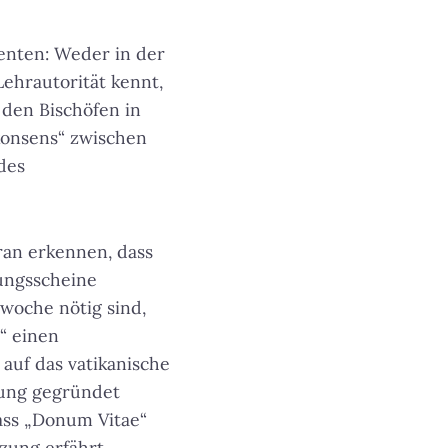
nten: Weder in der
Lehrautorität kennt,
 den Bischöfen in
konsens“ zwischen
des
ran erkennen, dass
tungsscheine
swoche nötig sind,
“ einen
 auf das vatikanische
tung gegründet
dass „Donum Vitae“
ung erfährt.