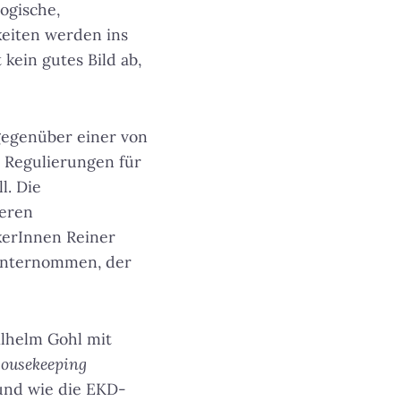
ogische,
keiten werden ins
 kein gutes Bild ab,
gegenüber einer von
 Regulierungen für
l. Die
geren
kerInnen Reiner
nternommen, der
lhelm Gohl mit
ousekeeping
 und wie die EKD-