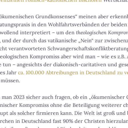
 „ökumenischen Grundkonsenses“ meinen aber erkennb
ratungspraxis in den Wohlfahrtsverbänden der beiden
lwollend interpretiert – um den
theologischen Kompro
 und der durch das vatikanische „Nein“ zur zwischenze
cht verantworteten Schwangerschaftskonfliktberatun
 theologischen Kompromiss aber wird man – wie es z.B. 
tun – angesichts der diakonisch-caritativen und gese
des Jahr
ca. 100.000 Abtreibungen in Deutschland zu 
n müssen.
 man 2023 sicher auch fragen, ob ein „ökumenischer
nischer Kompromiss ohne die Beteiligung weiterer ch
pt als solcher firmieren kann. Die Welt ist groß un
rchen in Deutschland fast 90% der Christen hierzula