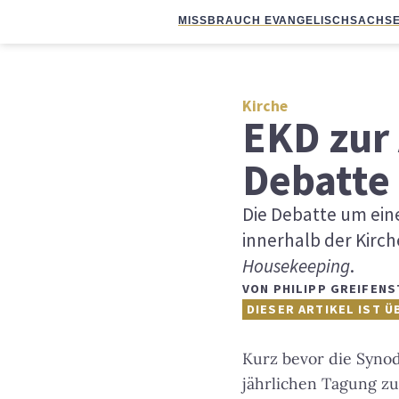
MISSBRAUCH EVANGELISCH
SACHSE
Kirche
EKD zur 
Debatte
Die Debatte um ein
innerhalb der Kirch
Housekeeping
.
VON
PHILIPP GREIFENS
DIESER ARTIKEL IST Ü
Kurz bevor die Synod
jährlichen Tagung z