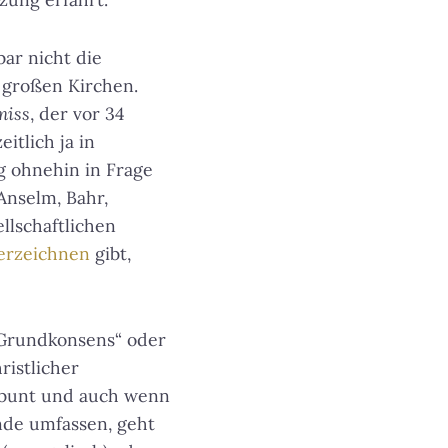
ar nicht die
 großen Kirchen.
miss
, der vor 34
itlich ja in
g ohnehin in Frage
Anselm, Bahr,
llschaftlichen
verzeichnen
gibt,
 Grundkonsens“ oder
ristlicher
d bunt und auch wenn
nde umfassen, geht