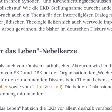
t in ihren Synoden- und Kirchenleitungsbeschlüssen 
olisch) auf. Wie die EKD-Stellungnahme zurecht andeu
ruch auch ein Thema für den interreligiösen Dialog 
r jüdischen Theologie ließen sich auch wertvolle Imp
e Arbeit gewinnen, die bisher im deutschen Diskurs 
r das Leben“-Nebelkerze
ls auch von römisch-katholischen Akteuren wird in di
n von EKD und DBK bei der Organisation der „Woche 
el für den zunehmenden Dissens beim Thema Lebenssch
ober
sowie vom
2. Juli
&
9. Juli
). Die beiden Diskussion
enhang miteinander.
as Leben“ hat sich die EKD vor allem deshalb verabsch