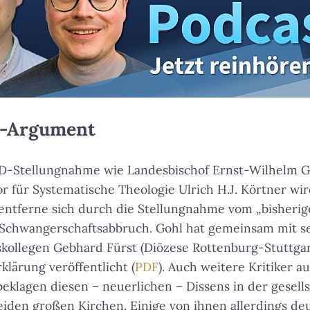
-Argument
KD-Stellungnahme wie Landesbischof Ernst-Wilhelm 
 für Systematische Theologie Ulrich H.J. Körtner wir
 entferne sich durch die Stellungnahme vom „bisher
Schwangerschaftsabbruch. Gohl hat gemeinsam mit s
skollegen Gebhard Fürst (Diözese Rottenburg-Stuttgar
klärung veröffentlicht (
PDF
). Auch weitere Kritiker a
beklagen diesen – neuerlichen – Dissens in der gesells
eiden großen Kirchen. Einige von ihnen allerdings de