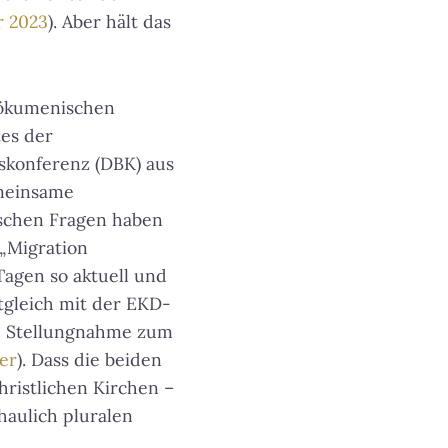
r 2023
). Aber hält das
n ökumenischen
es der
skonferenz (DBK) aus
meinsame
ischen Fragen haben
 „Migration
 Tagen so aktuell und
itgleich mit der EKD-
e Stellungnahme zum
er
). Dass die beiden
ristlichen Kirchen –
chaulich pluralen