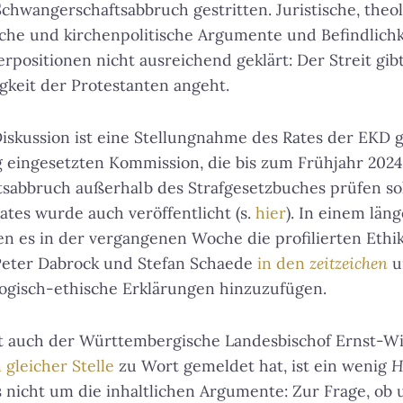
chwangerschaftsabbruch gestritten. Juristische, theol
che und kirchenpolitische Argumente und Befindlich
rpositionen nicht ausreichend geklärt: Der Streit gibt
gkeit der Protestanten angeht.
iskussion ist eine Stellungnahme des Rates der EKD 
 eingesetzten Kommission, die bis zum Frühjahr 2024
sabbruch außerhalb des Strafgesetzbuches prüfen sol
tes wurde auch veröffentlicht (s.
hier
). In einem län
n es in der vergangenen Woche die profilierten Ethi
 Peter Dabrock und Stefan Schaede
in den
zeitzeichen
u
ogisch-ethische Erklärungen hinzuzufügen.
t auch der Württembergische Landesbischof Ernst-Wi
 gleicher Stelle
zu Wort gemeldet hat, ist ein wenig
H
s nicht um die inhaltlichen Argumente: Zur Frage, ob