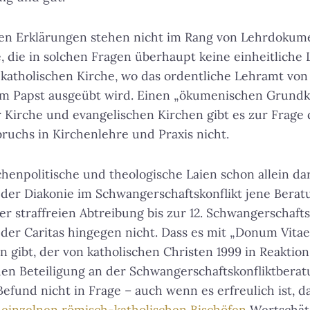
n Erklärungen stehen nicht im Rang von Lehrdokume
, die in solchen Fragen überhaupt keine einheitliche 
katholischen Kirche, wo das ordentliche Lehramt von
m Papst ausgeübt wird. Einen „ökumenischen Grund
 Kirche und evangelischen Kirchen gibt es zur Frage 
uchs in Kirchenlehre und Praxis nicht.
henpolitische und theologische Laien schon allein da
 der Diakonie im Schwangerschaftskonflikt jene Bera
ner straffreien Abtreibung bis zur 12. Schwangerschaft
 der Caritas hingegen nicht. Dass es mit „Donum Vitae
 gibt, der von katholischen Christen 1999 in Reaktion
hen Beteiligung an der Schwangerschaftskonfliktbera
Befund nicht in Frage – auch wenn es erfreulich ist, 
 einzelnen römisch-katholischen Bischöfen
Wertschätz