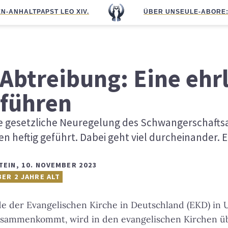
N-ANHALT
PAPST LEO XIV.
ÜBER UNS
EULE-ABO
RE
Abtreibung: Eine ehr
 führen
e gesetzliche Neuregelung des Schwangerschafts
en heftig geführt. Dabei geht viel durcheinander. 
TEIN
,
10. NOVEMBER 2023
BER 2 JAHRE ALT
e der Evangelischen Kirche in Deutschland (EKD) in 
usammenkommt, wird in den evangelischen Kirchen üb