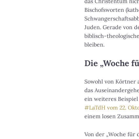
das Christentum nich
Bischofsworten (kath
Schwangerschaftsabb
Juden. Gerade von de
biblisch-theologisch
bleiben.
Die „Woche fü
Sowohl von Körtner a
das Auseinandergehe
ein weiteres Beispi
#LaTdH vom 22. Okt
einem losen Zusamm
Von der „Woche für d