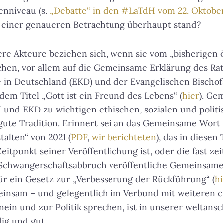
nniveau (s.
„Debatte“ in den #LaTdH vom 22. Oktobe
iner genaueren Betrachtung überhaupt stand?
ere Akteure beziehen sich, wenn sie vom „bisherige
hen, vor allem auf die Gemeinsame Erklärung des Rat
 in Deutschland (EKD) und der Evangelischen Bischof
dem Titel „Gott ist ein Freund des Lebens“ (
hier
). Ge
 und EKD zu wichtigen ethischen, sozialen und polit
gute Tradition. Erinnert sei an das Gemeinsame Wort
alten“ von 2021 (
PDF
,
wir berichteten
), das in diesen
itpunkt seiner Veröffentlichung ist, oder die fast ze
Schwangerschaftsabbruch veröffentliche Gemeinsam
r ein Gesetz zur „Verbesserung der Rückführung“ (
hi
insam – und gelegentlich im Verbund mit weiteren ch
inein und zur Politik sprechen, ist in unserer weltans
ig und gut.