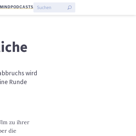
:MIND
PODCASTS
liche
abbruchs wird
Eine Runde
Ulm zu ihrer
er die