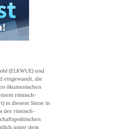
Gohl (ELKWUE) und
d eingewandt, die
igen ökumenischen
einem römisch-
t) in diesem Sinne in
us der römisch-
chaftspolitischen
utlich unter dem