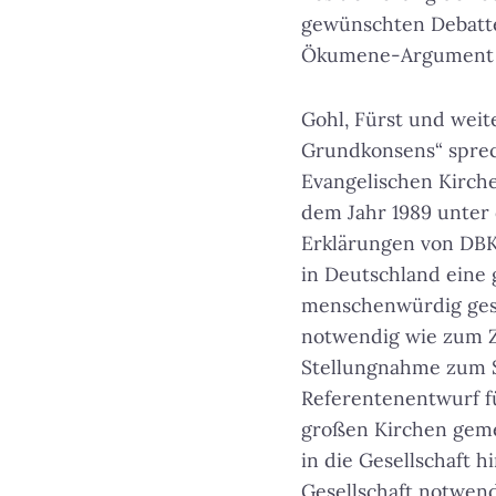
gewünschten Debatte
Ökumene-Argument e
Gohl, Fürst und weit
Grundkonsens“ sprec
Evangelischen Kirche
dem Jahr 1989 unter 
Erklärungen von DBK
in Deutschland eine 
menschenwürdig gest
notwendig wie zum Ze
Stellungnahme zum 
Referentenentwurf fü
großen Kirchen geme
in die Gesellschaft h
Gesellschaft notwend