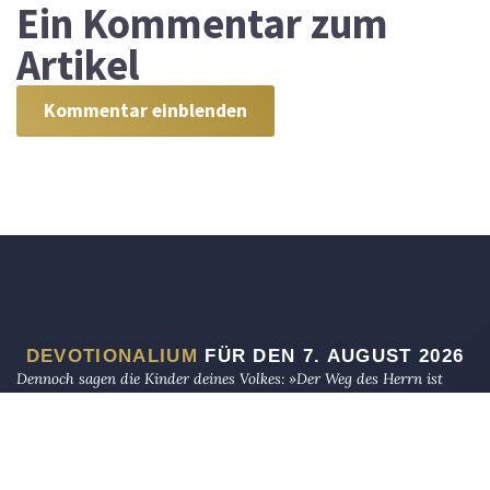
Ein
Kommentar zum
Artikel
Kommentar einblenden
DEVOTIONALIUM
FÜR DEN 7. AUGUST 2026
Dennoch sagen die Kinder deines Volkes: »Der Weg des Herrn ist
nicht richtig!« so doch vielmehr ihr Weg nicht richtig ist!
JECHEZKIEL 33,17
Und ich bin nicht mehr in der Welt, sie aber sind in der Welt, und
ich komme zu dir. Heiliger Vater, bewahre sie in deinem Namen, den