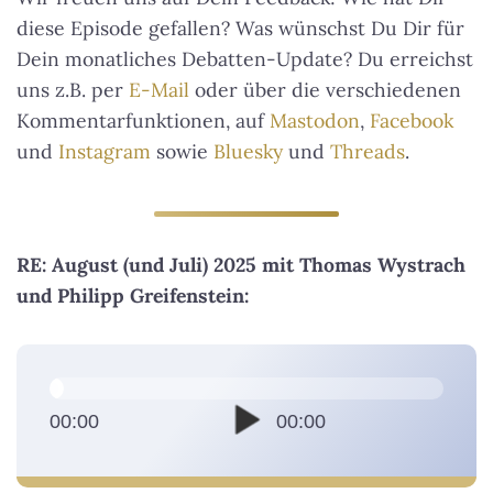
diese Episode gefallen? Was wünschst Du Dir für
Dein monatliches Debatten-Update? Du erreichst
uns z.B. per
E-Mail
oder über die verschiedenen
Kommentarfunktionen, auf
Mastodon
,
Facebook
und
Instagram
sowie
Bluesky
und
Threads
.
RE: August (und Juli) 2025 mit Thomas Wystrach
und Philipp Greifenstein:
A
u
d
00:00
00:00
i
o