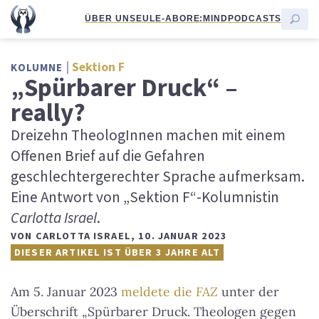
ÜBER UNS
EULE-ABO
RE:MIND
PODCASTS
Sektion F
KOLUMNE
„Spürbarer Druck“ –
really?
Dreizehn TheologInnen machen mit einem
Offenen Brief auf die Gefahren
geschlechtergerechter Sprache aufmerksam.
Eine Antwort von „Sektion F“-Kolumnistin
Carlotta Israel
.
VON
CARLOTTA ISRAEL
,
10. JANUAR 2023
DIESER ARTIKEL IST ÜBER 3 JAHRE ALT
Am 5. Januar 2023
meldete die
FAZ
unter der
Überschrift „Spürbarer Druck. Theologen gegen