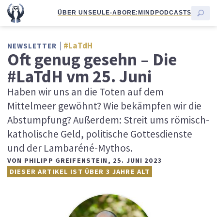
ÜBER UNS
EULE-ABO
RE:MIND
PODCASTS
#LaTdH
NEWSLETTER
Oft genug gesehn – Die
#LaTdH vm 25. Juni
Haben wir uns an die Toten auf dem
Mittelmeer gewöhnt? Wie bekämpfen wir die
Abstumpfung? Außerdem: Streit ums römisch-
katholische Geld, politische Gottesdienste
und der Lambaréné-Mythos.
VON
PHILIPP GREIFENSTEIN
,
25. JUNI 2023
DIESER ARTIKEL IST ÜBER 3 JAHRE ALT