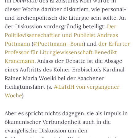
Im
Domradio
des Erzbistums Köln wurde in
dieser Woche darüber diskutiert, wie personal-
und kirchenpolitisch die Liturgie sein sollte. An
der Diskussion vordergründig beteiligt:
Der
Politikwissenschaftler und Publizist Andreas
Püttmann
(
@Puettmann_Bonn
) und
der Erfurter
Professor für Liturgiewissenschaft Benedikt
Kranemann
. Anlass der Debatte ist die Absage
eines Auftritts des Kölner Erzbischofs Kardinal
Rainer Maria Woelki bei der Aaachener
Heiligtumsfahrt (s.
#LaTdH von vergangener
Woche
).
Aber es spricht nichts dagegen, sie als Impuls in
ökumenischer Verbundenheit auch in die
evangelische Diskussion um den