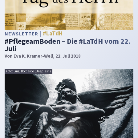
#LaTdH
NEWSLETTER
#PflegeamBoden – Die #LaTdH vom 22.
Juli
Von
Eva K. Kramer-Well
, 22. Juli 2018
Foto: Luigi Boccardo (Unsplash)