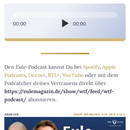
A
u
d
00:00
00:00
i
o
-
P
l
Den
Eule
-Podcast kannst Du bei
Spotify
,
Apple
a
Podcasts
,
Deezer
,
RTL+
,
YouTube
oder mit dem
y
Podcatcher deines Vertrauens direkt über
e
https://eulemagazin.de/show/wtf/feed/wtf-
r
podcast/
abonnieren.
ANZEIGE
ÜBER WERBUNG AUF DER EULE