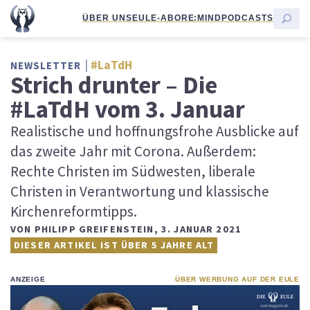
ÜBER UNS
EULE-ABO
RE:MIND
PODCASTS
#LaTdH
NEWSLETTER
Strich drunter – Die
#LaTdH vom 3. Januar
Realistische und hoffnungsfrohe Ausblicke auf
das zweite Jahr mit Corona. Außerdem:
Rechte Christen im Südwesten, liberale
Christen in Verantwortung und klassische
Kirchenreformtipps.
VON
PHILIPP GREIFENSTEIN
,
3. JANUAR 2021
DIESER ARTIKEL IST ÜBER 5 JAHRE ALT
ANZEIGE
ÜBER WERBUNG AUF DER EULE