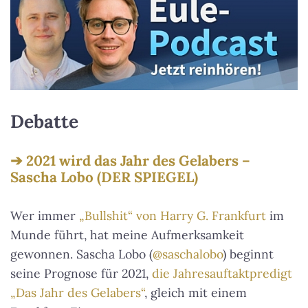
Debatte
2021 wird das Jahr des Gelabers –
Sascha Lobo (DER SPIEGEL)
Wer immer
„Bullshit“ von Harry G. Frankfurt
im
Munde führt, hat meine Aufmerksamkeit
gewonnen. Sascha Lobo (
@saschalobo
) beginnt
seine Prognose für 2021,
die Jahresauftaktpredigt
„Das Jahr des Gelabers“
, gleich mit einem