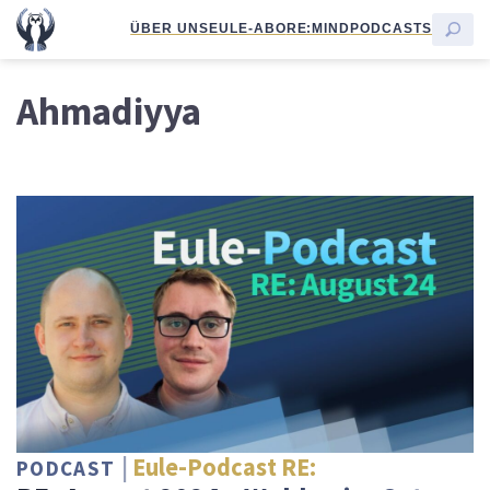
ÜBER UNS
EULE-ABO
RE:MIND
PODCASTS
Ahmadiyya
Eule-Podcast RE:
PODCAST