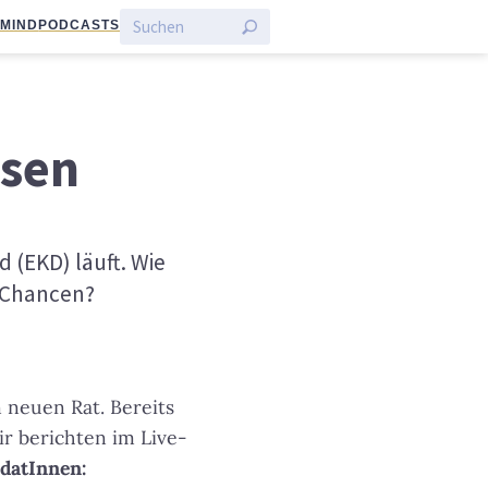
:MIND
PODCASTS
ssen
 (EKD) läuft. Wie
e Chancen?
 neuen Rat. Bereits
r berichten im Live-
idatInnen: