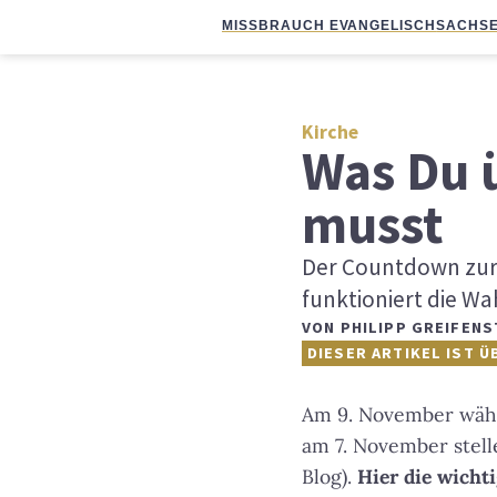
MISSBRAUCH EVANGELISCH
SACHSE
Kirche
Was Du 
musst
Der Countdown zur 
funktioniert die Wa
VON
PHILIPP GREIFENS
DIESER ARTIKEL IST Ü
Am 9. November wählt
am 7. November stell
Blog).
Hier die wicht