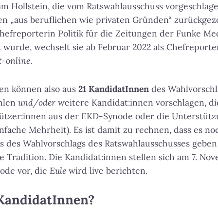
iam Hollstein, die vom Ratswahlausschuss vorgeschlag
n „aus beruflichen wie privaten Gründen“ zurückgezo
 Chefreporterin Politik für die Zeitungen der Funke M
wurde, wechselt sie ab Februar 2022 als Chefreporteri
t-online
.
en können also aus
21 KandidatInnen
des Wahlvorschl
hlen
und/oder
weitere Kandidat:innen vorschlagen, di
ützer:innen aus der EKD-Synode oder die Unterstütz
nfache Mehrheit). Es ist damit zu rechnen, dass es no
s des Wahlvorschlags des Ratswahlausschusses geben w
e Tradition. Die Kandidat:innen stellen sich am 7. No
ode vor, die
Eule
wird live berichten.
 KandidatInnen?