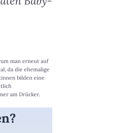
päten Baby-
arum man erneut auf
mal, da die ehemalige
:innen bilden eine
tlich
omer am Drücker
.