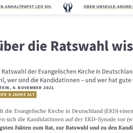
N-ANHALT
PAPST LEO XIV.
ÜBER UNS
EULE-ABO
RE
über die Ratswahl wi
Ratswahl der Evangelischen Kirche in Deutschland
hl, wer sind die KandidatInnen – und wer hat gut
TEIN
,
4. NOVEMBER 2021
BER 4 JAHRE ALT
 die Evangelische Kirche in Deutschland (EKD) einen
en sich die KandidatInnen auf der EKD-Synode vor (wi
igsten Fakten zum Rat, zur Ratswahl und zu den Kand