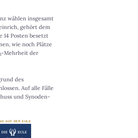
enz wählen insgesamt
Heinrich, gehört dem
e 14 Posten besetzt
men, wie noch Plätze
-Mehrheit der
3
grund des
ossen. Auf alle Fälle
schuss und Synoden-
NG AUF DER EULE