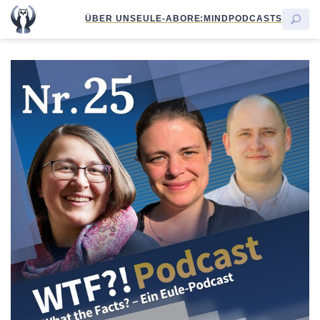
ÜBER UNS
EULE-ABO
RE:MIND
PODCASTS