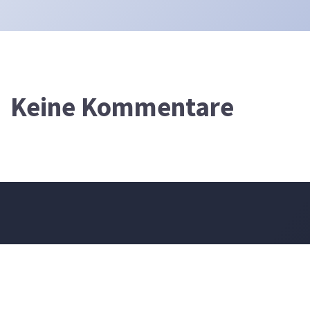
Keine Kommentare
DEVOTIONALIUM
FÜR DEN 8. AUGUST 2026
Werden nicht diese alle einen Spruch über ihn machen und ein
Spottlied in Rätseln auf ihn dichten? Man wird sagen: Wehe dem,
der sich bereichert mit fremdem Gut (wie lange noch?), der sich mit