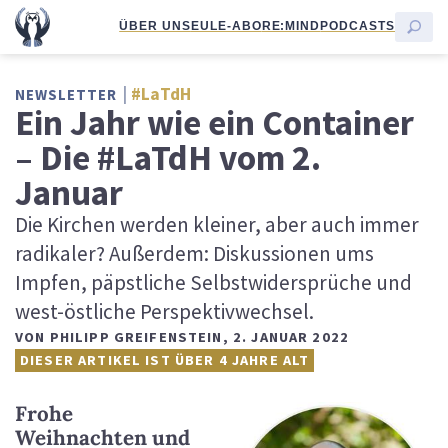
ÜBER UNS
EULE-ABO
RE:MIND
PODCASTS
#LaTdH
NEWSLETTER
Ein Jahr wie ein Container
– Die #LaTdH vom 2.
Januar
Die Kirchen werden kleiner, aber auch immer
radikaler? Außerdem: Diskussionen ums
Impfen, päpstliche Selbstwidersprüche und
west-östliche Perspektivwechsel.
VON
PHILIPP GREIFENSTEIN
,
2. JANUAR 2022
DIESER ARTIKEL IST ÜBER 4 JAHRE ALT
Frohe
Weihnachten und